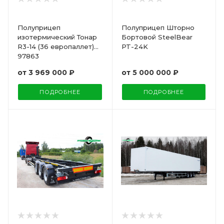
Полуприцеп
Полуприцеп Шторно
изотермический Тонар
Бортовой SteelBear
R3-14 (36 европаллет)
PT-24K
97863
от
3 969 000 ₽
от
5 000 000 ₽
ПОДРОБНЕЕ
ПОДРОБНЕЕ