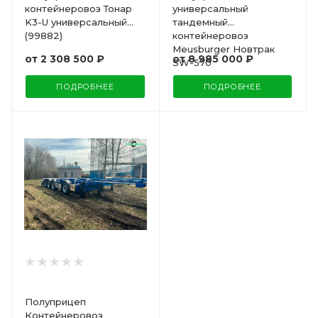
контейнеровоз Тонар
универсальный
K3-U универсальный
тандемный
(99882)
контейнеровоз
Meusburger Новтрак
от
2 308 500 ₽
от
8 985 000 ₽
SW-570
ПОДРОБНЕЕ
ПОДРОБНЕЕ
Полуприцеп
Контейнеровоз