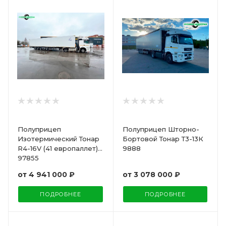
Полуприцеп
Полуприцеп Шторно-
Изотермический Тонар
Бортовой Тонар Т3-13К
R4-16V (41 европаллет)
9888
97855
от
4 941 000 ₽
от
3 078 000 ₽
ПОДРОБНЕЕ
ПОДРОБНЕЕ