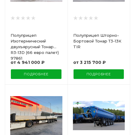
Полуприцеп
Полуприцеп Шторно-
Изотермический
Бортовой Тонар Т3-13К
двухъярусный Тонар
TIR
R3-13D (66 евро палет)
97861
от
4 941 000 ₽
от
3 215 700 ₽
ПОДРОБНЕЕ
ПОДРОБНЕЕ