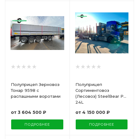
Полуприцеп Зерновоз
Полуприцеп
Тонар 9598 с
Сортиментовоз
распашными воротами
(Лесовоз) SteelBear PT-
24L
от
3 604 500 ₽
от
4 150 000 ₽
ПОДРОБНЕЕ
ПОДРОБНЕЕ