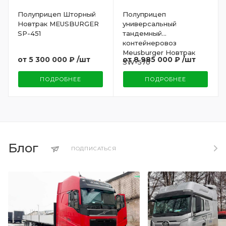
Полуприцеп Шторный
Полуприцеп
Новтрак MEUSBURGER
универсальный
SP-451
тандемный
контейнеровоз
Meusburger Новтрак
от
5 300 000 ₽
/шт
от
8 985 000 ₽
/шт
SW-570
ПОДРОБНЕЕ
ПОДРОБНЕЕ
Блог
ПОДПИСАТЬСЯ