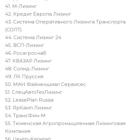
41. М-Лизинг
42. Кредит Европа Лизинг
43. Система Оперативного Лизинга Транспорта
(СОЛТ)
44. Система Лизинг 24
45. ВСП-Лизинг
46. Росагроснаб
47. КВАЗАР Лизинг
48. Солид-Лизинг
49. ЛК Пруссия
50. МАН Файненшиал Сервисес
51. СпецАвтоТехЛизинг
52. LeasePlan Russia
53. ЯрКамп Лизинг
54. ТрансФин-М
55. Тюменская Агропромышленная Лизинговая
Компания
56. Центр-Капитал