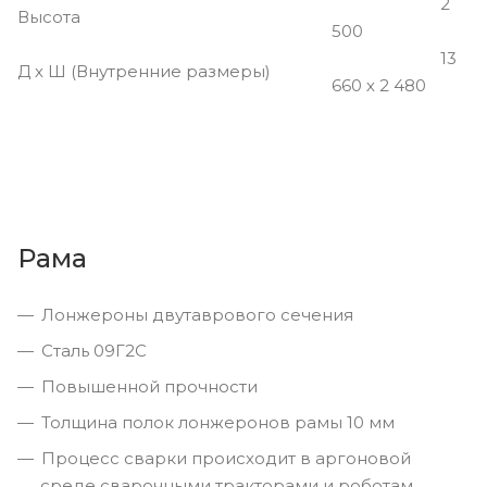
2
Высота
500
13
Д х Ш (Внутренние размеры)
660 х 2 480
Рама
Лонжероны двутаврового сечения
Сталь 09Г2С
Повышенной прочности
Толщина полок лонжеронов рамы 10 мм
Процесс сварки происходит в аргоновой
среде сварочными тракторами и роботам