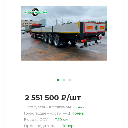
2 551 500
₽
/шт
Эксплуатация с тягачом
—
4x2
Грузоподъемность
—
31 тонна
Высота ССУ
—
1150 мм
Производитель
—
Тонар