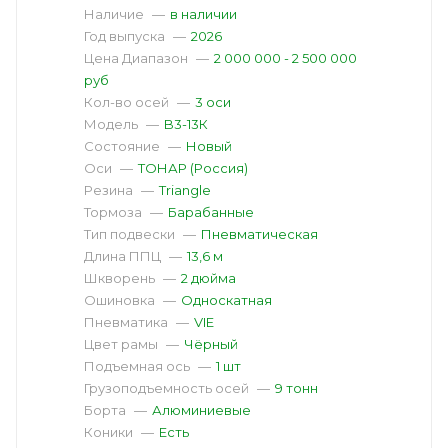
Наличие
—
в наличии
Год выпуска
—
2026
Цена Диапазон
—
2 000 000 - 2 500 000
руб
Кол-во осей
—
3 оси
Модель
—
B3-13К
Состояние
—
Новый
Оси
—
ТОНАР (Россия)
Резина
—
Triangle
Тормоза
—
Барабанные
Тип подвески
—
Пневматическая
Длина ППЦ
—
13,6 м
Шкворень
—
2 дюйма
Ошиновка
—
Односкатная
Пневматика
—
VIE
Цвет рамы
—
Чёрный
Подъемная ось
—
1 шт
Грузоподъемность осей
—
9 тонн
Борта
—
Алюминиевые
Коники
—
Есть