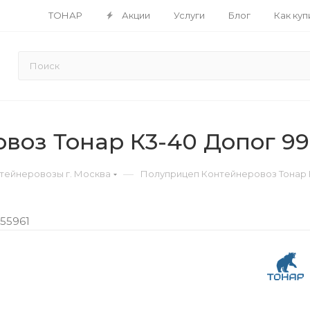
ТОНАР
Акции
Услуги
Блог
Как куп
воз Тонар К3-40 Допог 99
—
тейнеровозы г. Москва
Полуприцеп Контейнеровоз Тонар 
-55961