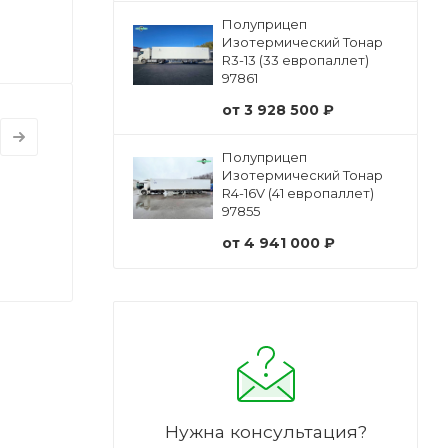
Полуприцеп
Изотермический Тонар
R3-13 (33 европаллет)
97861
от
3 928 500 ₽
Полуприцеп
Изотермический Тонар
R4-16V (41 европаллет)
97855
от
4 941 000 ₽
Нужна консультация?