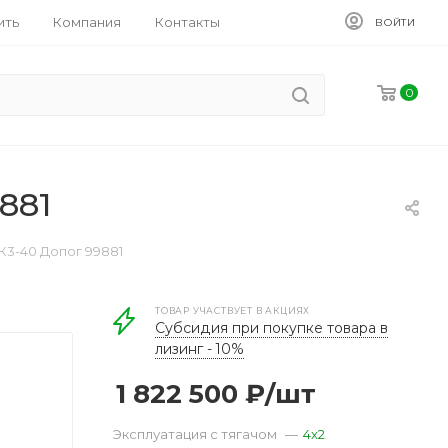
ить
Компания
Контакты
ВОЙТИ
0
881
К3-40 Допог 99881
ТОВАР УЧАСТВУЕТ В АКЦИЯХ
Субсидия при покупке товара в
лизинг - 10%
1 822 500
₽
/шт
Эксплуатация с тягачом
—
4x2