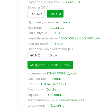
Грузоподъемность
—
33 тонны
Высота ССУ
1100 мм
1150 мм
Производитель
—
Тонар
Наличие
—
под заказ
Год выпуска
—
2026
Цена Диапазон
—
1 500 000 - 2 000 000 руб
Кол-во осей
—
3 оси
Перевозимые контейнеры
40 HQ
40 фут
40 фут танк контейнеры
Модель
—
K3-40 99881 Допог
Состояние
—
Новый
Оси
—
ТОНАР (Россия)
Резина
—
Cordiant
Тормоза
—
Дисковые
Тип подвески
—
Пневматическая
Шкворень
—
2 дюйма