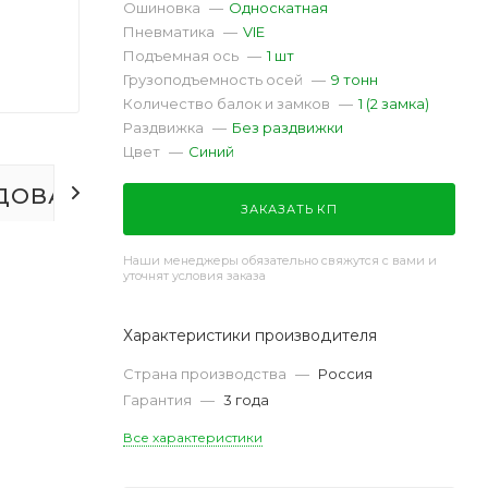
Ошиновка
—
Односкатная
Пневматика
—
VIE
Подъемная ось
—
1 шт
Грузоподъемность осей
—
9 тонн
Количество балок и замков
—
1 (2 замка)
Раздвижка
—
Без раздвижки
Цвет
—
Синий
ДОВАНИЕ
ОТЗЫВЫ
ЗАКАЗАТЬ КП
Наши менеджеры обязательно свяжутся с вами и
уточнят условия заказа
Характеристики производителя
Страна производства
—
Россия
Гарантия
—
3 года
Все характеристики