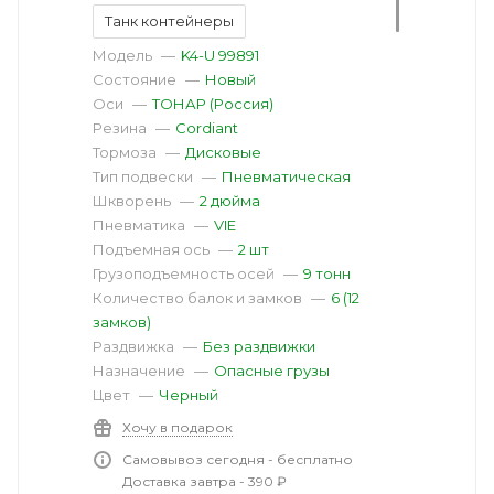
Танк контейнеры
Модель
—
K4-U 99891
Состояние
—
Новый
Оси
—
ТОНАР (Россия)
Резина
—
Cordiant
Тормоза
—
Дисковые
Тип подвески
—
Пневматическая
Шкворень
—
2 дюйма
Пневматика
—
VIE
Подъемная ось
—
2 шт
Грузоподъемность осей
—
9 тонн
Количество балок и замков
—
6 (12
замков)
Раздвижка
—
Без раздвижки
Назначение
—
Опасные грузы
Цвет
—
Черный
Хочу в подарок
Самовывоз сегодня - бесплатно
Доставка завтра - 390 ₽