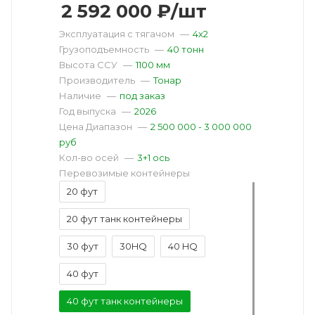
2 592 000
₽
/шт
Эксплуатация с тягачом
—
4x2
Грузоподъемность
—
40 тонн
Высота ССУ
—
1100 мм
Производитель
—
Тонар
Наличие
—
под заказ
Год выпуска
—
2026
Цена Диапазон
—
2 500 000 - 3 000 000
руб
Кол-во осей
—
3+1 ось
Перевозимые контейнеры
20 фут
20 фут танк контейнеры
30 фут
30HQ
40 HQ
40 фут
40 фут танк контейнеры