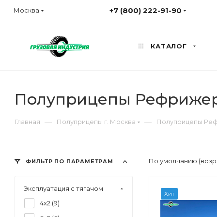
+7 (800) 222-91-90
Москва
КАТАЛОГ
Полуприцепы Рефрижер
—
—
Главная
Полуприцепы г. Москва
Полуприцепы Реф
По умолчанию (возр
ФИЛЬТР ПО ПАРАМЕТРАМ
Эксплуатация с тягачом
Хит
4x2 (
9
)