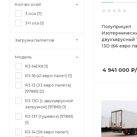
5 500 000 - 6 000 000
Кол-во осей
руб (
1
)
3 оси (
7
)
6 500 000 - 7 000 000
руб (
2
)
3+1 ось (
1
)
Полуприцеп
Изотермическ
двухъярусный 
Загрузка паллетов
13D (66 евро па
Модель
R3-14EXIII (
1
)
4 941 000
₽
R3-16 (41 евро палет) (
1
)
R3-13 (33 евро палета)
(97861) (
2
)
R3-13D (с двухъярусной
загрузкой) (97861) (
1
)
R3-13T (тушевоз) (97861)
(
1
)
R3-14 (36 евро палет)