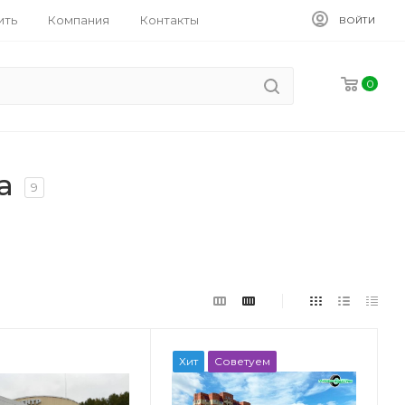
ить
Компания
Контакты
ВОЙТИ
0
а
9
Хит
Советуем