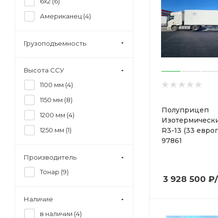
6x2 (
6
)
Американец (
4
)
Грузоподъемность
Высота ССУ
1100 мм (
4
)
1150 мм (
8
)
Полуприцеп
1200 мм (
4
)
Изотермическ
R3-13 (33 евро
1250 мм (
1
)
97861
Производитель
Тонар (
9
)
3 928 500
₽
Наличие
в наличии (
4
)