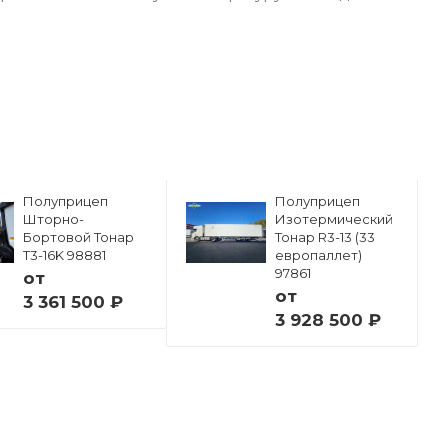
Полуприцеп
Полуприцеп
Шторно-
Изотермический
Бортовой Тонар
Тонар R3-13 (33
Т3-16K 98881
европаллет)
97861
от
от
3 361 500 ₽
3 928 500 ₽