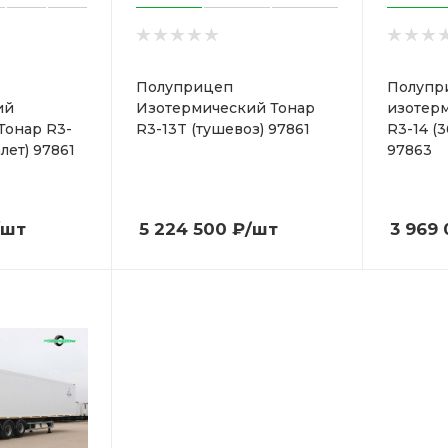
Полуприцеп
Полупр
ий
Изотермический Тонар
изотер
Тонар R3-
R3-13T (тушевоз) 97861
R3-14 (
лет) 97861
97863
/шт
5 224 500
₽
/шт
3 969