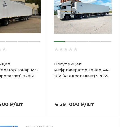
ицеп
Полуприцеп
ератор Тонар R3-
Рефрижератор Тонар R4-
вропаллет) 97861
16V (41 европаллет) 97855
 500
₽
/шт
6 291 000
₽
/шт