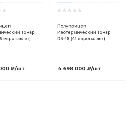
ицеп
Полуприцеп
мический Тонар
Изотермический Тонар
36 европаллет)
R3-16 (41 европаллет)
 000
₽
/шт
4 698 000
₽
/шт