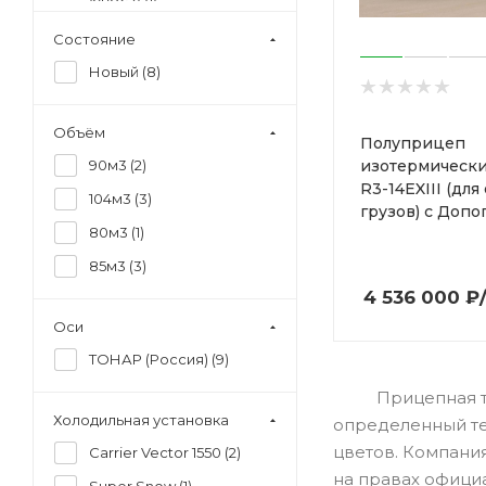
(97863) (
1
)
R4-16 (41 евро палет)
Состояние
(97855) (
2
)
Новый (
8
)
Объём
Полуприцеп
изотермически
90м3 (
2
)
R3-14EXIII (дл
104м3 (
3
)
грузов) с Допо
80м3 (
1
)
85м3 (
3
)
4 536 000
₽
Оси
ТОНАР (Россия) (
9
)
Прицепная техн
Холодильная установка
определенный те
цветов. Компани
Carrier Vector 1550 (
2
)
на правах офици