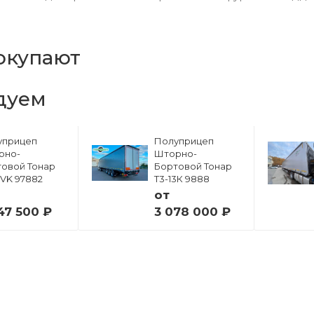
окупают
дуем
уприцеп
Полуприцеп
рно-
Шторно-
овой Тонар
Бортовой Тонар
6VK 97882
Т3-13К 9888
от
47 500 ₽
3 078 000 ₽