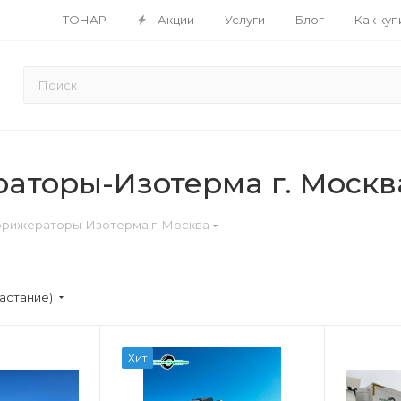
ТОНАР
Акции
Услуги
Блог
Как куп
аторы-Изотерма г. Москв
рижераторы-Изотерма г. Москва
астание)
Хит