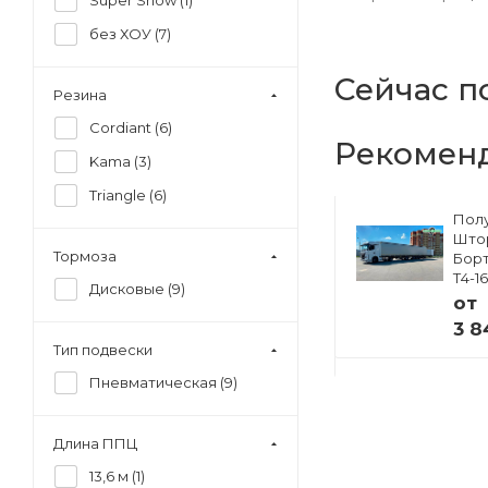
Super Snow (
1
)
без ХОУ (
7
)
Сейчас п
Резина
Cordiant (
6
)
Рекомен
Kama (
3
)
Triangle (
6
)
Полуприцеп
Пол
ский
Изотермический
Што
Тормоза
33
Тонар R4-16V (41
Борт
европаллет)
Т4-1
Дисковые (
9
)
97855
от
от
3 8
 ₽
4 941 000 ₽
Тип подвески
Пневматическая (
9
)
Длина ППЦ
13,6 м (
1
)