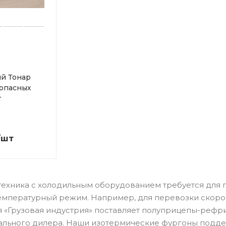
й Тонар
я опасных
г
/шт
ика с холодильным оборудованием требуется для пе
мпературный режим. Например, для перевозки скороп
я «Грузовая индустрия» поставляет полуприцепы-рефри
ального дилера. Наши изотермические фургоны поддер