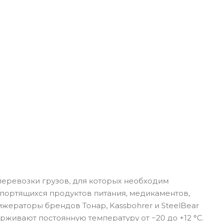
ревозки грузов, для которых необходим
ортящихся продуктов питания, медикаментов,
жераторы брендов Тонар, Kassbohrer и SteelBear
живают постоянную температуру от −20 до +12 °C.