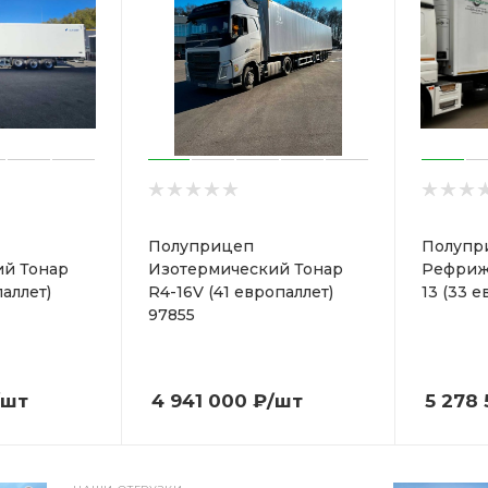
Полуприцеп
Полупр
ий Тонар
Изотермический Тонар
Рефриж
паллет)
R4-16V (41 европаллет)
13 (33 е
97855
/шт
4 941 000
₽
/шт
5 278