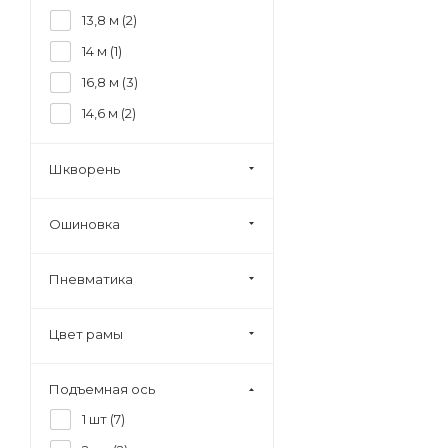
13,8 м (
2
)
14 м (
1
)
16,8 м (
3
)
14,6 м (
2
)
Шкворень
Ошиновка
Пневматика
Цвет рамы
Подъемная ось
1 шт (
7
)