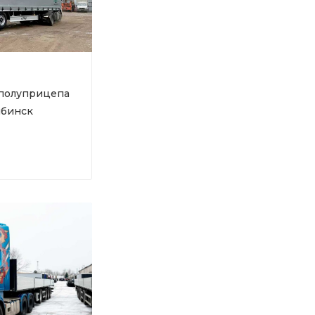
 полуприцепа
лябинск