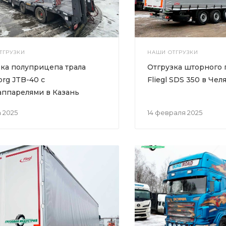
ТГРУЗКИ
НАШИ ОТГРУЗКИ
ка полуприцепа трала
Отгрузка шторного
org JTB-40 с
Fliegl SDS 350 в Че
аппарелями в Казань
а 2025
14 февраля 2025