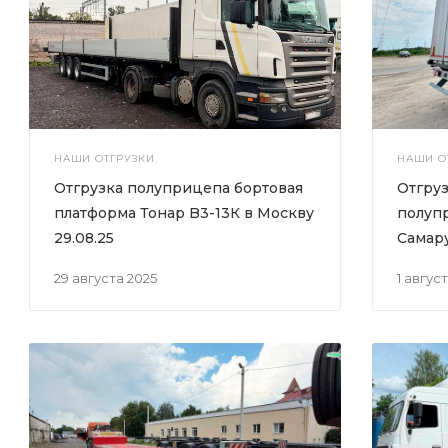
НАШИ ОТГРУЗКИ
НАШИ О
Отгрузка полуприцепа бортовая
Отгру
платформа Тонар B3-13К в Москву
полупр
29.08.25
Самар
29 августа 2025
1 авгус