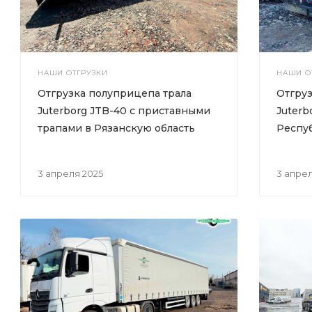
НАШИ ОТГРУЗКИ
НАШИ О
Отгрузка полуприцепа трала
Отгруз
Juterborg JTB-40 с приставными
Juterb
трапами в Рязанскую область
Респуб
3 апреля 2025
3 апре