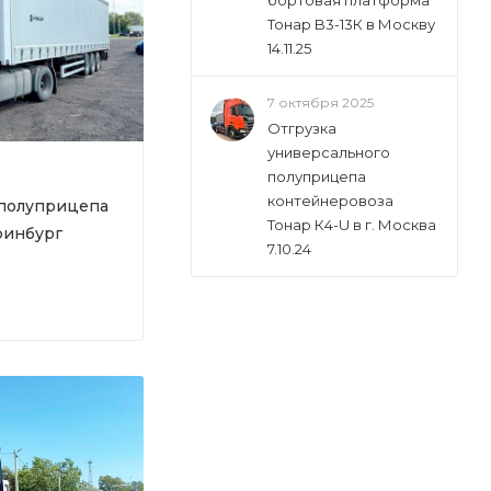
бортовая платформа
Тонар B3-13К в Москву
14.11.25
7 октября 2025
Отгрузка
универсального
полуприцепа
контейнеровоза
 полуприцепа
Тонар К4-U в г. Москва
еринбург
7.10.24