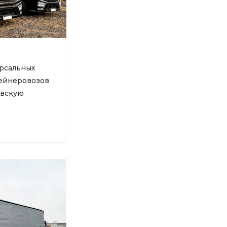
ерсальных
ейнеровозов
авскую