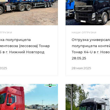
ТГРУЗКИ
НАШИ ОТГРУЗКИ
зка полуприцепа
Отгрузка универсал
ентовоза (лесовоза) Тонар
полуприцепа конте
5 в г. Нижний Новгород
Тонар К4-U в г. Нов
28.05.25
 2025
28 мая 2025