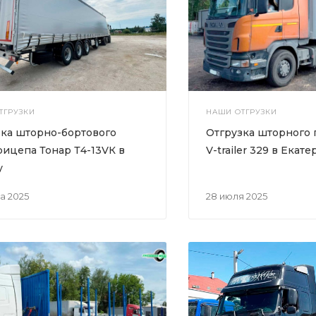
ТГРУЗКИ
НАШИ ОТГРУЗКИ
зка шторно-бортового
Отгрузка шторного
ицепа Тонар Т4-13VК в
V-trailer 329 в Екат
у
та 2025
28 июля 2025