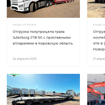
НАШИ ОТГРУЗКИ
НАШИ О
Отгрузка полуприцепа трала
Отгру
Juterborg JTB-50 с приставными
контей
аппарелями в Кировскую область
41N-6 
Новор
24 апреля 2025
21 апр