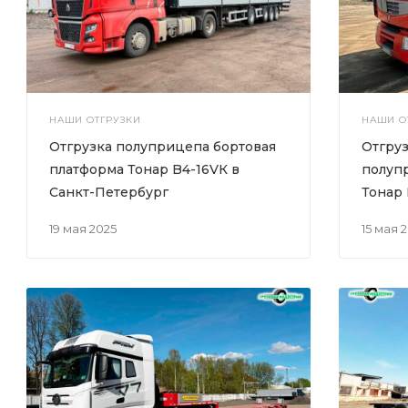
НАШИ ОТГРУЗКИ
НАШИ О
Отгрузка полуприцепа бортовая
Отгру
платформа Тонар B4-16VК в
полуп
Санкт-Петербург
Тонар 
19 мая 2025
15 мая 