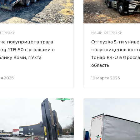
ТГРУЗКИ
НАШИ ОТГРУЗКИ
ка полуприцепа трала
Отгрузка 5-ти унив
org JTB-50 с уголками в
полуприцепов конт
лику Коми, г.Ухта
Тонар К4-U в Яросл
область
ля 2025
10 марта 2025