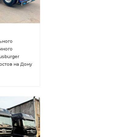
ьного
много
usburger
остов на Дону