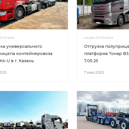
ТГРУЗКИ
НАШИ ОТГРУЗКИ
зка универсального
Отгрузка полуприце
рицепа контейнеровоза
платформа Тонар B3
К4-U в г. Казань
7.05.25
2025
7 мая 2025