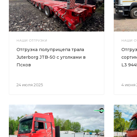
НАШИ ОТГРУЗКИ
НАШИ О
Отгрузка полуприцепа трала
Отгру
Juterborg JTB-50 с уголками в
сортим
Псков
L3 944
24 июля 2025
4 июня