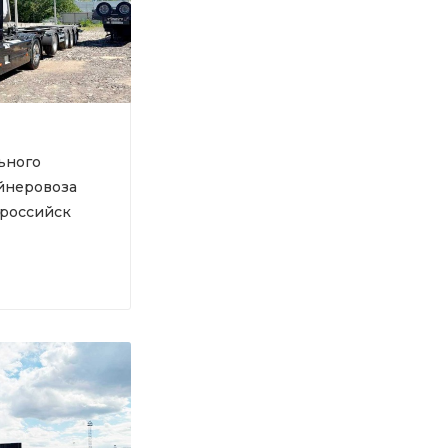
ьного
йнеровоза
ороссийск