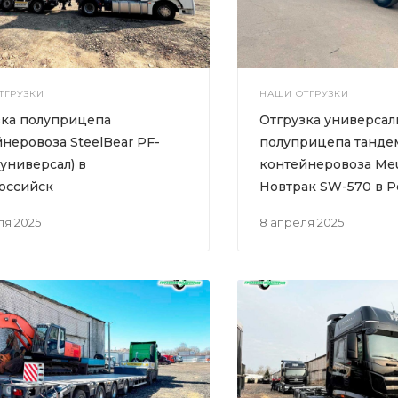
ТГРУЗКИ
НАШИ ОТГРУЗКИ
зка полуприцепа
Отгрузка универсал
неровоза SteelBear PF-
полуприцепа танде
(универсал) в
контейнеровоза Me
оссийск
Новтрак SW-570 в Р
еля 2025
8 апреля 2025