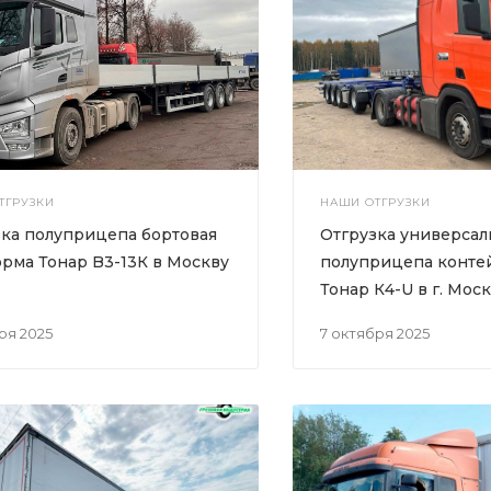
ТГРУЗКИ
НАШИ ОТГРУЗКИ
зка полуприцепа бортовая
Отгрузка универсал
рма Тонар B3-13К в Москву
полуприцепа конте
Тонар К4-U в г. Моск
бря 2025
7 октября 2025