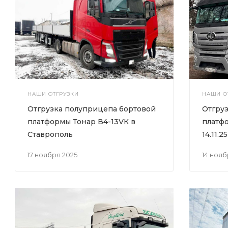
НАШИ ОТГРУЗКИ
НАШИ О
Отгрузка полуприцепа бортовой
Отгру
платформы Тонар В4-13VК в
платфо
Ставрополь
14.11.25
17 ноября 2025
14 ноя