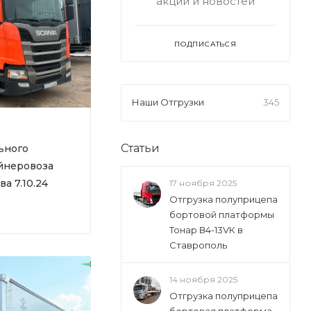
акций и новостей
ПОДПИСАТЬСЯ
Наши Отгрузки
345
Статьи
ьного
йнеровоза
ва 7.10.24
17 ноября 2025
Отгрузка полуприцепа
бортовой платформы
Тонар В4-13VК в
Ставрополь
14 ноября 2025
Отгрузка полуприцепа