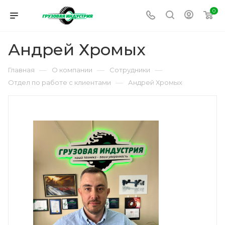
0
Андрей Хромых
—
—
—
Главная
О компании
Сотрудники
—
Отдел по работе с клиентами
Андрей Хромых