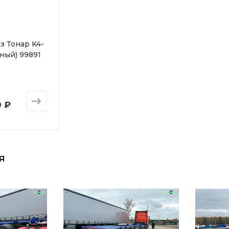
з Тонар K4-
ный) 99891
0 ₽
я