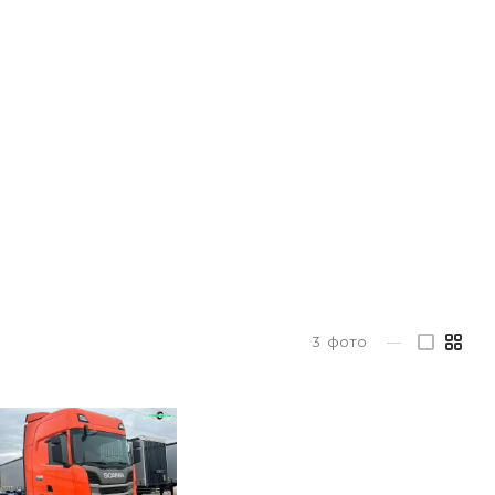
3
фото
—