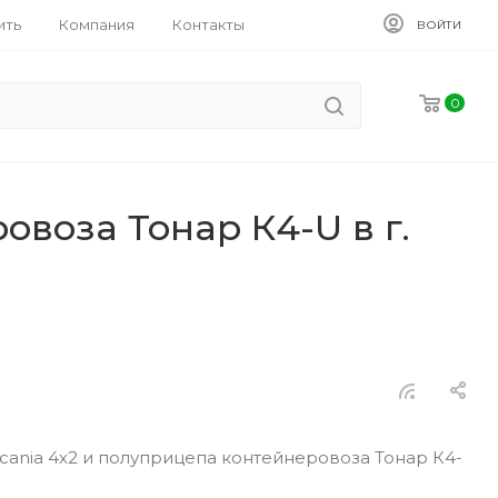
ить
Компания
Контакты
ВОЙТИ
0
воза Тонар К4-U в г.
ania 4x2 и полуприцепа контейнеровоза Тонар К4-