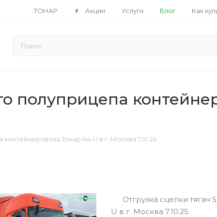
ТОНАР
Акции
Услуги
Блог
Как куп
о полуприцепа контейнеро
контейнеровоза Тонар К4-U в г. Москва 7.10.24
Отгрузка сцепки тягач Sc
U в г. Москва 7.10.25.