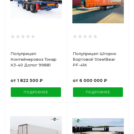
Полуприцеп
Полуприцеп Шторно
Контейнеровоз Тонар
Бортовой SteelBear
К3-40 Допог 99881
PF-41K
от
1 822 500 ₽
от
6 000 000 ₽
ПОДРОБНЕЕ
ПОДРОБНЕЕ