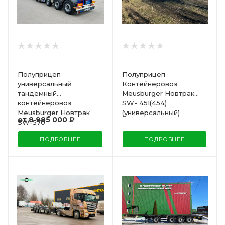
Полуприцеп
Полуприцеп
универсальный
Контейнеровоз
тандемный
Meusburger Новтрак
контейнеровоз
SW- 451(454)
Meusburger Новтрак
(универсальный)
от
8 985 000 ₽
SW-570
ПОДРОБНЕЕ
ПОДРОБНЕЕ