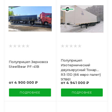
Полуприцеп
Полуприцеп Зерновоз
Изотермический
SteelBear PF-41B
двухъярусный Тонар
R3-13D (66 евро палет)
97861
от
4 900 000 ₽
от
4 941 000 ₽
ПОДРОБНЕЕ
ПОДРОБНЕЕ