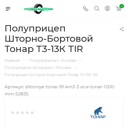
0
Полуприцеп
Шторно-Бортовой
Тонар Т3-13К TIR
—
—
Главная
Полуприцепы г. Москва
—
Полуприцепы Шторные г. Москва
Полуприцеп Шторно-Бортовой Тонар Т3-13К TIR
Артикул: shtornye-tonar-91.4m3-3 оси-tonar-1200-
mm-52835