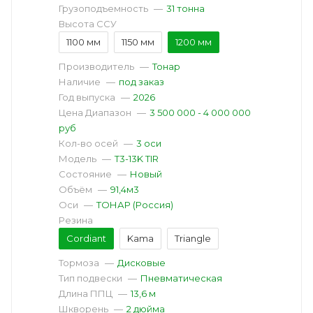
Грузоподъемность
—
31 тонна
Высота ССУ
1100 мм
1150 мм
1200 мм
Производитель
—
Тонар
Наличие
—
под заказ
Год выпуска
—
2026
Цена Диапазон
—
3 500 000 - 4 000 000
руб
Кол-во осей
—
3 оси
Модель
—
T3-13K TIR
Состояние
—
Новый
Объём
—
91,4м3
Оси
—
ТОНАР (Россия)
Резина
Cordiant
Kama
Triangle
Тормоза
—
Дисковые
Тип подвески
—
Пневматическая
Длина ППЦ
—
13,6 м
Шкворень
—
2 дюйма