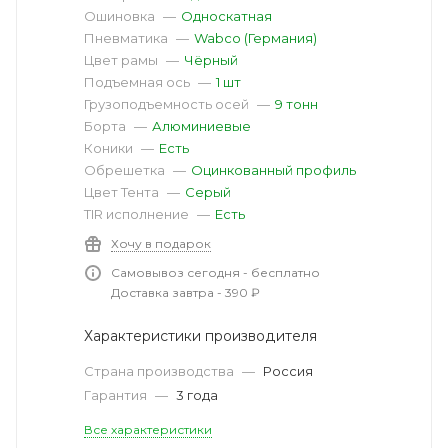
Ошиновка
—
Односкатная
Пневматика
—
Wabco (Германия)
Цвет рамы
—
Чёрный
Подъемная ось
—
1 шт
Грузоподъемность осей
—
9 тонн
Борта
—
Алюминиевые
Коники
—
Есть
Обрешетка
—
Оцинкованный профиль
Цвет Тента
—
Серый
TIR исполнение
—
Есть
Хочу в подарок
Самовывоз сегодня - бесплатно
Доставка завтра - 390 ₽
Характеристики производителя
Страна производства
—
Россия
Гарантия
—
3 года
Все характеристики