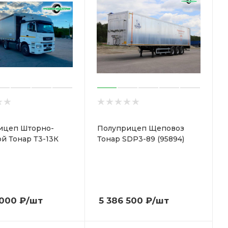
ицеп Шторно-
Полуприцеп Щеповоз
й Тонар Т3-13К
Тонар SDP3-89 (95894)
 000
₽
/шт
5 386 500
₽
/шт