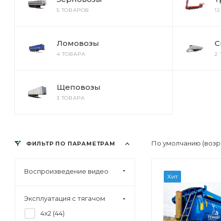
5 ТОВАРОВ
1
Ломовозы
С
4 ТОВАРА
2
Щеповозы
3 ТОВАРА
По умолчанию (возр
ФИЛЬТР ПО ПАРАМЕТРАМ
Воспроизведение видео
Хит
Эксплуатация с тягачом
4x2 (
44
)