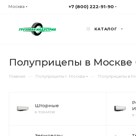
+7 (800) 222-91-90
Москва
КАТАЛОГ
Полуприцепы в Москве 
—
—
Главная
Полуприцепы г. Москва
Полуприцепы в М
Р
Шторные
И
8 ТОВАРОВ
9
Зерновозы
Т