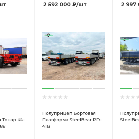
шт
2 592 000
₽
/шт
2 997
Полуприцеп Бортовая
Полупр
 Тонар K4-
Платформа SteelBear PD-
SteelBe
988
41B