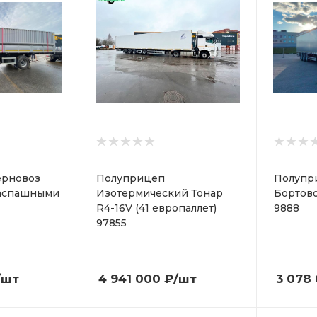
ерновоз
Полуприцеп
Полупр
распашными
Изотермический Тонар
Бортово
R4-16V (41 европаллет)
9888
97855
/шт
4 941 000
₽
/шт
3 078