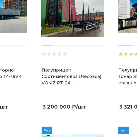
торно-
Полуприцеп
Полупр
р Т4-16VK
Сортиментовоз (Лесовоз)
Тонар S
VOMZ PT-24L
стально
/шт
3 200 000
₽
/шт
3 321 
Хит
Хит