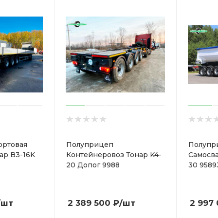
ортовая
Полуприцеп
Полупр
ар B3-16K
Контейнеровоз Тонар K4-
Самосва
20 Допог 9988
30 9589
/шт
2 389 500
₽
/шт
2 997