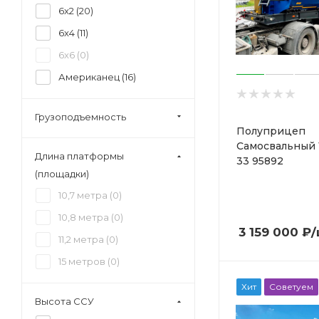
6x2 (
20
)
6x4 (
11
)
6x6 (
0
)
Американец (
16
)
Грузоподъемность
Полуприцеп
Самосвальный 
Длина платформы
33 95892
(площадки)
10,7 метра (
0
)
10,8 метра (
0
)
3 159 000
₽
/
11,2 метра (
0
)
15 метров (
0
)
Хит
Советуем
Высота ССУ