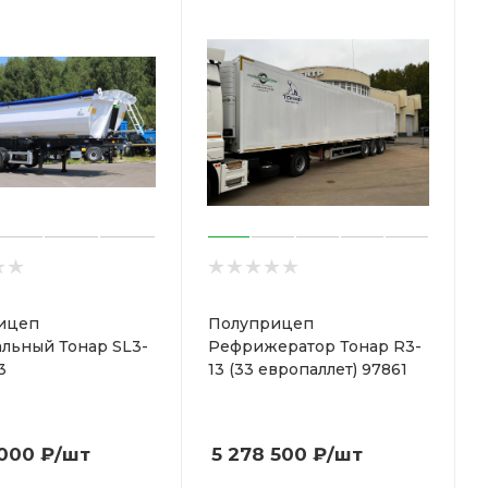
ицеп
Полуприцеп
льный Тонар SL3-
Рефрижератор Тонар R3-
3
13 (33 европаллет) 97861
 000
₽
/шт
5 278 500
₽
/шт