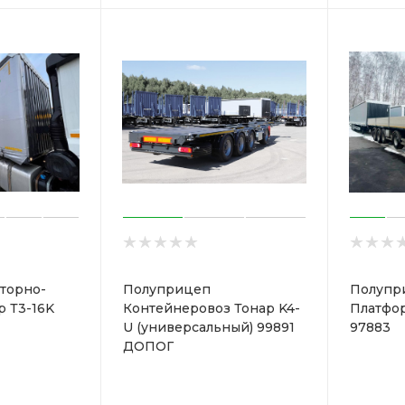
торно-
Полуприцеп
Полупр
р Т3-16K
Контейнеровоз Тонар K4-
Платфор
U (универсальный) 99891
97883
ДОПОГ