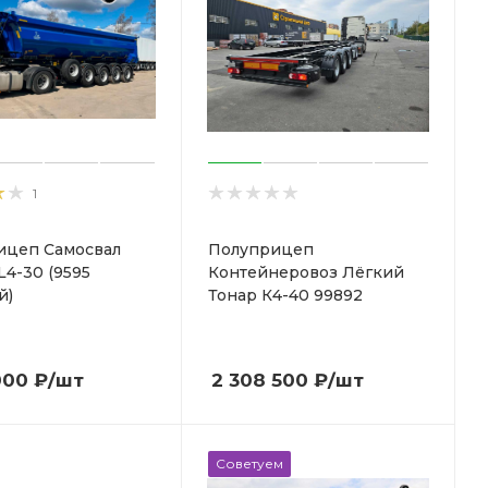
1
ицеп Самосвал
Полуприцеп
L4-30 (9595
Контейнеровоз Лёгкий
й)
Тонар К4-40 99892
000
₽
/шт
2 308 500
₽
/шт
Советуем