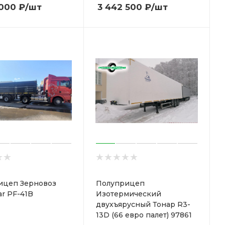
 000
₽
/шт
3 442 500
₽
/шт
ицеп Зерновоз
Полуприцеп
ar PF-41B
Изотермический
двухъярусный Тонар R3-
13D (66 евро палет) 97861