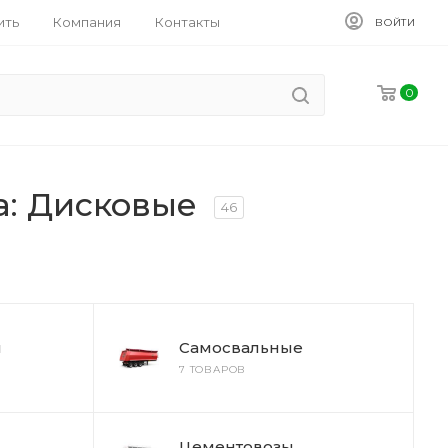
ить
Компания
Контакты
ВОЙТИ
0
а: Дисковые
46
ы
Самосвальные
7 ТОВАРОВ
Цементовозы