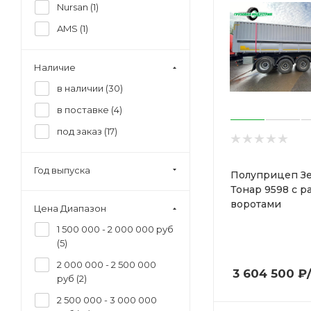
Nursan (
1
)
AMS (
1
)
Наличие
в наличии (
30
)
в поставке (
4
)
под заказ (
17
)
Год выпуска
Полуприцеп З
Тонар 9598 с 
воротами
Цена Диапазон
1 500 000 - 2 000 000 руб
(
5
)
2 000 000 - 2 500 000
3 604 500
₽
руб (
2
)
2 500 000 - 3 000 000