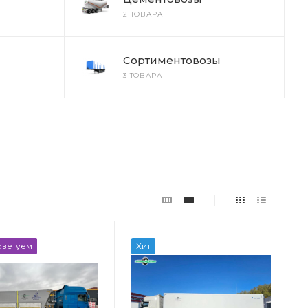
2 ТОВАРА
Сортиментовозы
3 ТОВАРА
оветуем
Хит