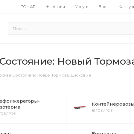
ТОНАР
Акции
Услуги
Блог
Как куп
Состояние: Новый Тормоз
оскве Состояние: Новый Тормоза: Дисковые
ефрижераторы-
Контейнеровоз
зотерма
15 ТОВАРОВ
 ТОВАРОВ
ралы
Бортовые