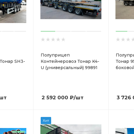
Полуприцеп
Полупр
Тонар SH3-
Контейнеровоз Тонар K4-
Тонар 9
U (универсальный) 99891
боковой
шт
2 592 000
₽
/шт
3 726
Хит