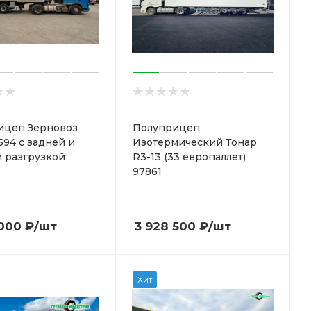
ицеп Зерновоз
Полуприцеп
594 с задней и
Изотермический Тонар
 разгрузкой
R3-13 (33 европаллет)
97861
 000
₽
/шт
3 928 500
₽
/шт
Хит