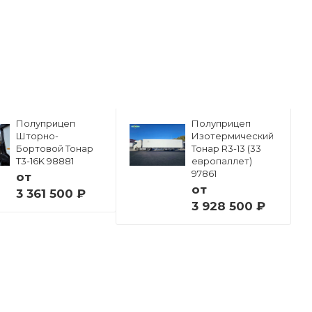
Полуприцеп
Полуприцеп
Шторно-
Изотермический
Бортовой Тонар
Тонар R3-13 (33
Т3-16K 98881
европаллет)
97861
от
от
3 361 500 ₽
3 928 500 ₽