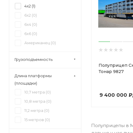
4x2 (
1
)
6x2 (
0
)
6x4 (
0
)
6x6 (
0
)
Американец (
0
)
Грузоподъемность
Полуприцеп С
Тонар 9827
Длина платформы
(площадки)
10,7 метра (
0
)
9 400 000
₽
10,8 метра (
0
)
11,2 метра (
0
)
15 метров (
0
)
Полуприцепы в Мо
дальше у нас лу