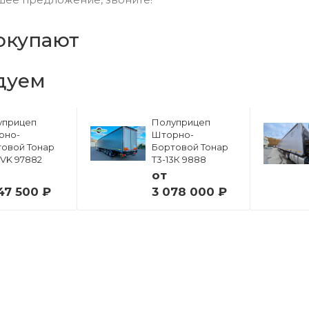
окупают
дуем
уприцеп
Полуприцеп
рно-
Шторно-
овой Тонар
Бортовой Тонар
6VK 97882
Т3-13К 9888
от
47 500 ₽
3 078 000 ₽