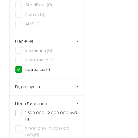
SteelBear (
0
)
Nursan (
0
)
AMS (
0
)
Наличие
в наличии (
0
)
в поставке (
0
)
под заказ (
1
)
Год выпуска
Цена Диапазон
1 500 000 - 2 000 000 руб
(
1
)
2 000 000 - 2 500 000
руб (
0
)