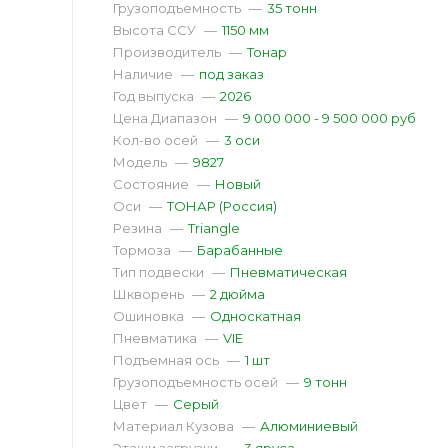
Грузоподъемность
—
35 тонн
Высота ССУ
—
1150 мм
Производитель
—
Тонар
Наличие
—
под заказ
Год выпуска
—
2026
Цена Диапазон
—
9 000 000 - 9 500 000 руб
Кол-во осей
—
3 оси
Модель
—
9827
Состояние
—
Новый
Оси
—
ТОНАР (Россия)
Резина
—
Triangle
Тормоза
—
Барабанные
Тип подвески
—
Пневматическая
Шкворень
—
2 дюйма
Ошиновка
—
Односкатная
Пневматика
—
VIE
Подъемная ось
—
1 шт
Грузоподъемность осей
—
9 тонн
Цвет
—
Серый
Материал Кузова
—
Алюминиевый