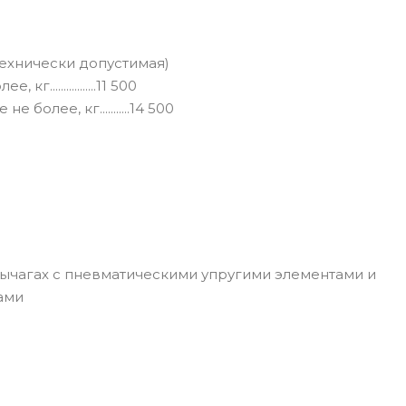
00 технически допустимая)
...............11 500
олее, кг...........14 500
гих рычагах с пневматическими упругими элементами и
ами