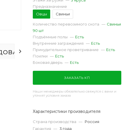
Этажи загрузки
—
3 яруса
Предназначение
Овцы
Свиньи
Количество перевозимого скота
—
Свиньи
90 шт
Подъёмные полы
—
Есть
Внутренние заграждения
—
Есть
Принудительное проветривание
—
Есть
ДОВАНИЕ
ОТЗЫВЫ
Поилки
—
Есть
Боковая дверь
—
Есть
ЗАКАЗАТЬ КП
Наши менеджеры обязательно свяжутся с вами и
уточнят условия заказа
Характеристики производителя
Страна производства
—
Россия
Гарантия
—
3 года