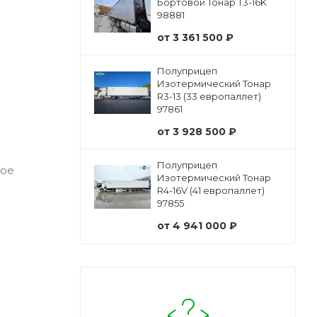
Бортовой Тонар Т3-16K
98881
от
3 361 500 ₽
Полуприцеп
Изотермический Тонар
R3-13 (33 европаллет)
97861
от
3 928 500 ₽
Полуприцеп
ное
Изотермический Тонар
R4-16V (41 европаллет)
97855
от
4 941 000 ₽