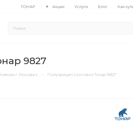
ТОНАР
Акции
Услуги
Блог
Как куп
онар 9827
—
овозы г. Москва
Полуприцеп Скотовоз Тонар 9827