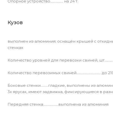
Опорное устройство................. на 24 т.
Кузов
выполнен из алюминия; оснащён крышей с откидн
стенках
Количество уровней для перевозки свиней, шт...................
Количество перевозимых свиней................................ до 21
Боковые стенки..........гладкие, выполнены из алю
3х ярусах, имеют задвижка, фиксирующиеся в раз
Передняя стенка....................выполнена из алюминия