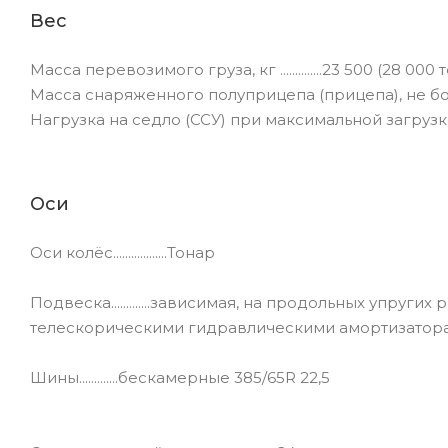
Вес
Масса перевозимого груза, кг ..............23 500 (28 0
Масса снаряженного полуприцепа (прицепа), не более, кг..
Нагрузка на седло (ССУ) при максимальной загрузке не б
Оси
Оси колёс..................Тонар
Подвеска.............зависимая, на продольных упру
телескорическими гидравлическими амортизатор
Шины.............бескамерные 385/65R 22,5