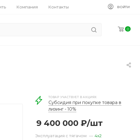
ить
Компания
Контакты
ВОЙТИ
0
ТОВАР УЧАСТВУЕТ В АКЦИЯХ
Субсидия при покупке товара в
лизинг - 10%
9 400 000
₽
/шт
Эксплуатация с тягачом
—
4x2