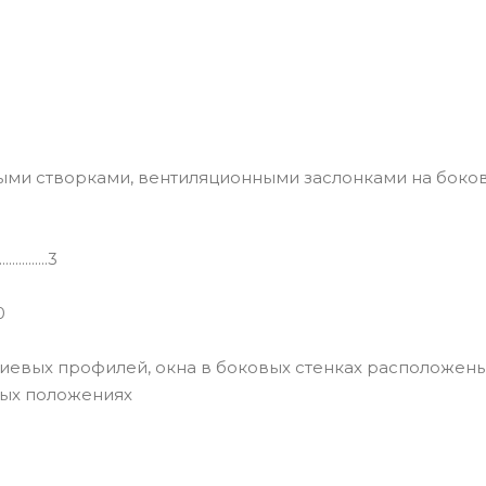
ыми створками, вентиляционными заслонками на боко
.......3
0
миниевых профилей, окна в боковых стенках расположены
ных положениях