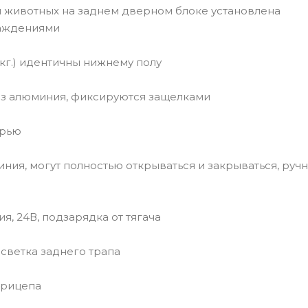
узки животных на заднем дверном блоке установлена
раждениями
000 кг.) идентичны нижнему полу
ю из алюминия, фиксируются защелками
ерью
миния, могут полностью открываться и закрываться, руч
ия, 24В, подзарядка от тягача
дсветка заднего трапа
уприцепа