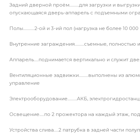
Задний дверной проём..........для загрузки и выгр
опускающаяся дверь-аппарель с подъемными ог
Полы............2-ой и 3-ий пол (нагрузка не более 10 
Внутренние заграждения..........съемные, полность
Аппарель.....поднимается вертикально и служит дв
Вентиляционные задвижки..........выполнены из алю
управление
Электрооборудование..........АКБ, электрогидростанц
Освещение.....по 2 прожектора на каждый этаж, по
Устройства слива.....2 патрубка в задней части пол