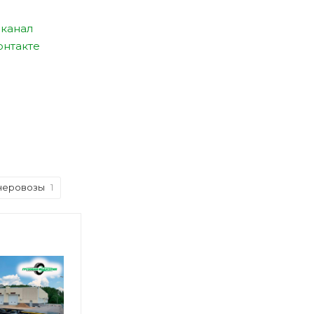
канал
онтакте
неровозы
1