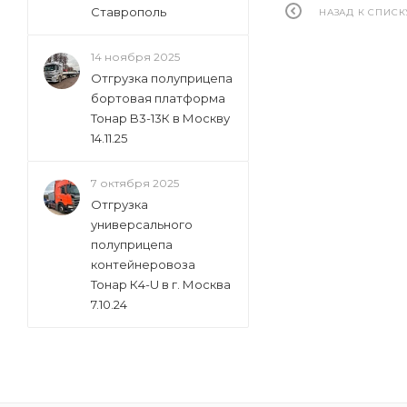
Ставрополь
НАЗАД К СПИСК
14 ноября 2025
Отгрузка полуприцепа
бортовая платформа
Тонар B3-13К в Москву
14.11.25
7 октября 2025
Отгрузка
универсального
полуприцепа
контейнеровоза
Тонар К4-U в г. Москва
7.10.24