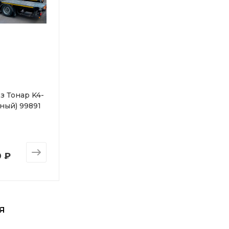
з Тонар K4-
ный) 99891
0 ₽
я