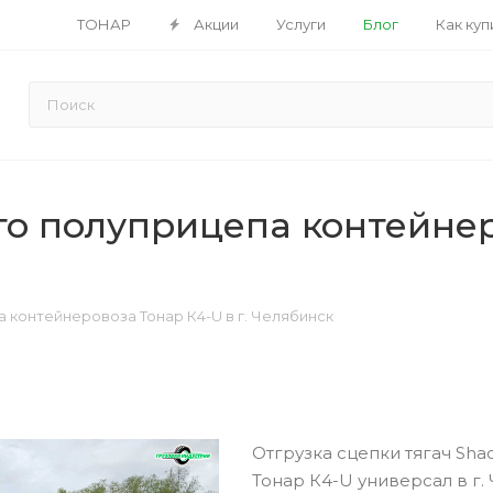
ТОНАР
Акции
Услуги
Блог
Как куп
о полуприцепа контейнеро
 контейнеровоза Тонар К4-U в г. Челябинск
Отгрузка сцепки тягач Sh
Тонар К4-U универсал в г.