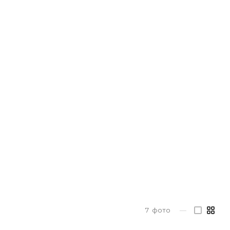
7
фото
—