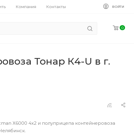
ить
Компания
Контакты
ВОЙТИ
0
воза Тонар К4-U в г.
acman X6000 4x2 и полуприцепа контейнеровоза
 Челябинск.