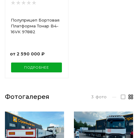
Полуприцеп Бортовая
Платформа Тонар B4-
16VК 97882
от
2 590 000 ₽
ПОДРОБНЕЕ
Фотогалерея
3
фото
—