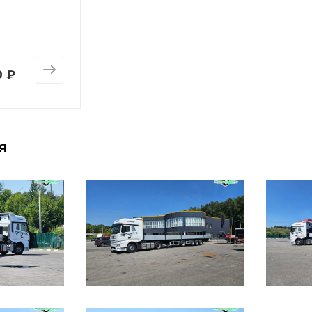
0 ₽
я