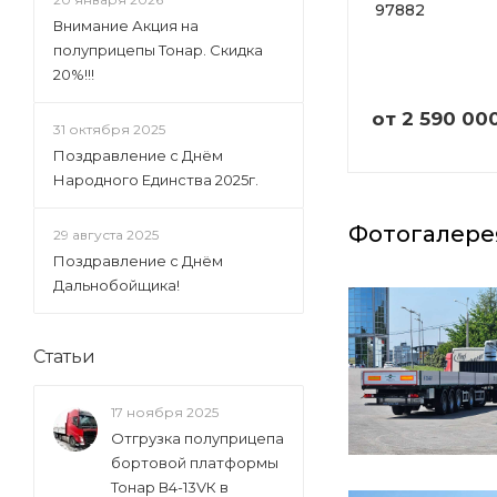
97882
Внимание Акция на
полуприцепы Тонар. Скидка
20%!!!
от
2 590 00
31 октября 2025
Поздравление с Днём
Народного Единства 2025г.
Фотогалере
29 августа 2025
Поздравление с Днём
Дальнобойщика!
Статьи
17 ноября 2025
Отгрузка полуприцепа
бортовой платформы
Тонар В4-13VК в