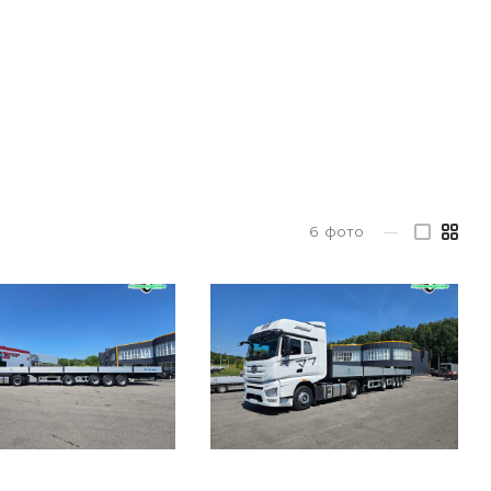
6
фото
—