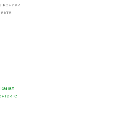
д коники
екте.
канал
онтакте