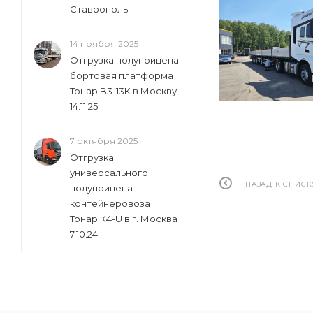
Ставрополь
14 ноября 2025
Отгрузка полуприцепа
бортовая платформа
Тонар B3-13К в Москву
14.11.25
7 октября 2025
Отгрузка
универсального
НАЗАД К СПИСК
полуприцепа
контейнеровоза
Тонар К4-U в г. Москва
7.10.24