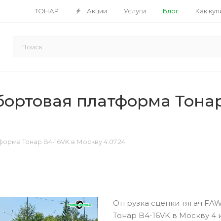
ТОНАР
Акции
Услуги
Блог
Как куп
бортовая платформа Тонар
орма Тонар B4-16VK в Москву 4.07.24
Отгрузка сцепки тягач FA
Тонар B4-16VK в Москву 4 