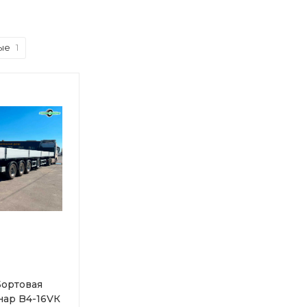
ые
1
ортовая
нар B4-16VК