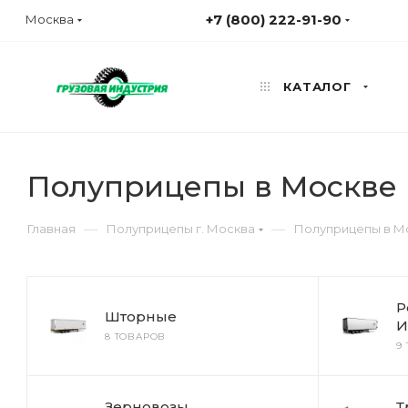
+7 (800) 222-91-90
Москва
КАТАЛОГ
Полуприцепы в Москве 
—
—
Главная
Полуприцепы г. Москва
Полуприцепы в Мо
Р
Шторные
И
8 ТОВАРОВ
9
Зерновозы
Т