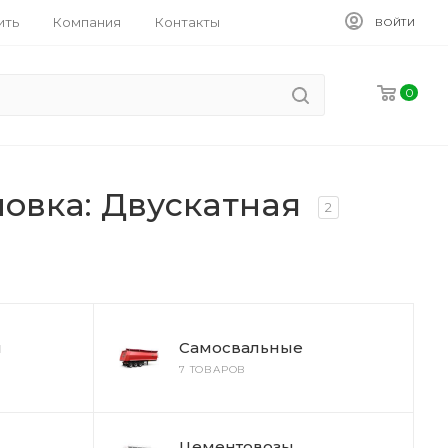
ить
Компания
Контакты
ВОЙТИ
0
новка: Двускатная
2
ы
Самосвальные
7 ТОВАРОВ
Цементовозы