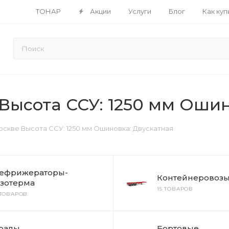
ТОНАР
Акции
Услуги
Блог
Как куп
Высота ССУ: 1250 мм Оши
скве Высота ССУ: 1250 мм Ошиновка: Двускатная
ефрижераторы-
Контейнеровоз
зотерма
15 ТОВАРОВ
 ТОВАРОВ
ралы
Бортовые