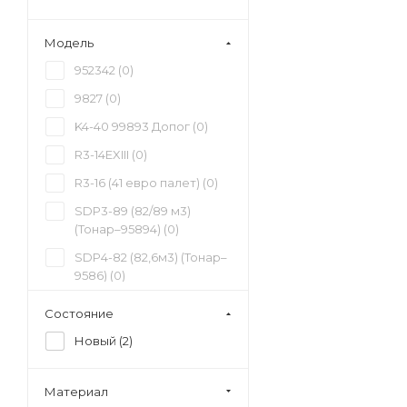
руб (
0
)
7 500 000 - 8 000 000
Модель
руб (
0
)
952342 (
0
)
8 000 000 - 8 500 000
9827 (
0
)
руб (
2
)
K4-40 99893 Допог (
0
)
8 500 000 - 9 000 000
руб (
0
)
R3-14EXIII (
0
)
9 000 000 - 9 500 000
R3-16 (41 евро палет) (
0
)
руб (
0
)
SDP3-89 (82/89 м3)
9 500 000 - 10 000 000
(Тонар–95894) (
0
)
руб (
0
)
SDP4-82 (82,6м3) (Тонар–
9586) (
0
)
SH4-34 (
0
)
Состояние
SH4-74M (
0
)
Новый (
2
)
SP-451 (
0
)
SPD4-89 (95895) (
0
)
Материал