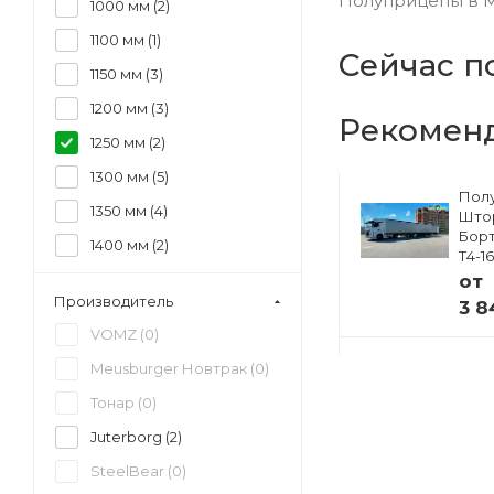
Полуприцепы в Мо
1000 мм (
2
)
1100 мм (
1
)
Сейчас п
1150 мм (
3
)
1200 мм (
3
)
Рекомен
1250 мм (
2
)
1300 мм (
5
)
Полуприцеп
Пол
1350 мм (
4
)
ский
Изотермический
Што
33
Тонар R4-16V (41
Борт
1400 мм (
2
)
европаллет)
Т4-1
97855
1450 мм (
2
)
от
от
Производитель
3 8
1500 мм (
2
)
 ₽
4 941 000 ₽
VOMZ (
0
)
1550 мм (
1
)
Meusburger Новтрак (
0
)
1600 мм (
1
)
Тонар (
0
)
Juterborg (
2
)
SteelBear (
0
)