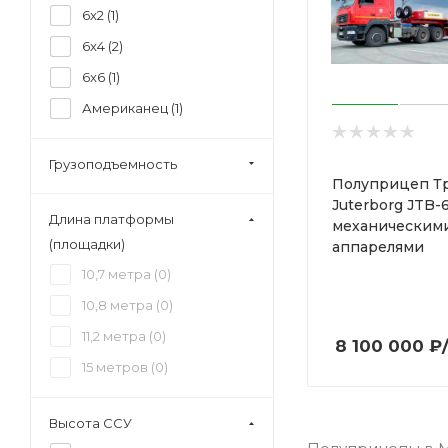
6x2 (
1
)
6x4 (
2
)
6x6 (
1
)
Американец (
1
)
Грузоподъемность
Полуприцеп Т
Juterborg JTB-
Длина платформы
механическим
(площадки)
аппарелями
10,7 метра (
0
)
10,8 метра (
0
)
11,2 метра (
0
)
8 100 000
₽
15 метров (
0
)
Высота ССУ