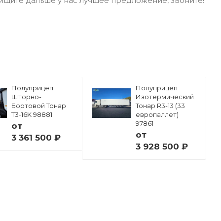
 ищите дальше у нас лучшее предложение, звоните!
Полуприцеп
Полуприцеп
Шторно-
Изотермический
Бортовой Тонар
Тонар R3-13 (33
Т3-16K 98881
европаллет)
97861
от
от
3 361 500 ₽
3 928 500 ₽