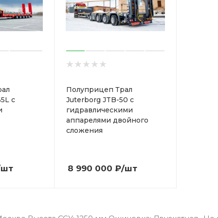
рал
Полуприцеп Трал
65L с
Juterborg JTB-50 с
и
гидравлическими
аппарелями двойного
сложения
/шт
8 990 000
₽
/шт