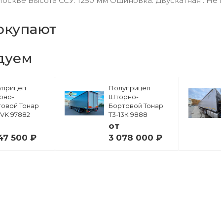
скве Высота ССУ: 1250 мм Ошиновка: Двускатная . Не
окупают
дуем
уприцеп
Полуприцеп
рно-
Шторно-
овой Тонар
Бортовой Тонар
6VK 97882
Т3-13К 9888
от
47 500 ₽
3 078 000 ₽