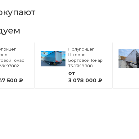
окупают
дуем
уприцеп
Полуприцеп
рно-
Шторно-
овой Тонар
Бортовой Тонар
6VK 97882
Т3-13К 9888
от
47 500 ₽
3 078 000 ₽