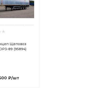
ицеп Щеповоз
DP3-89 (95894)
500
₽
/шт