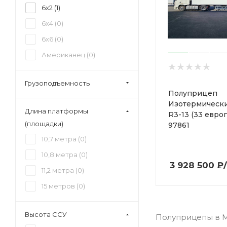
6x2 (
1
)
6x4 (
0
)
6x6 (
0
)
Американец (
0
)
Грузоподъемность
Полуприцеп
Изотермическ
Длина платформы
R3-13 (33 евро
(площадки)
97861
10,7 метра (
0
)
10,8 метра (
0
)
3 928 500
₽
11,2 метра (
0
)
15 метров (
0
)
Высота ССУ
Полуприцепы в Мо