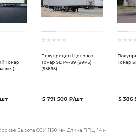
Полуприцеп Щеповоз
Полупр
ий Тонар
Тонар SDP4-89 (89м3)
Тонар S
паллет)
(95895)
/шт
5 791 500
₽
/шт
5 386 
скве Высота ССУ: 1150 мм Длина ППЦ: 14 м