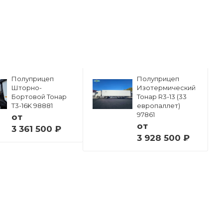
Полуприцеп
Полуприцеп
Шторно-
Изотермический
Бортовой Тонар
Тонар R3-13 (33
Т3-16K 98881
европаллет)
97861
от
от
3 361 500 ₽
3 928 500 ₽