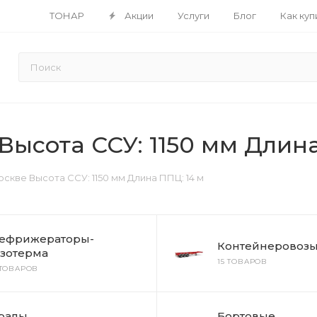
ТОНАР
Акции
Услуги
Блог
Как куп
ысота ССУ: 1150 мм Длина
скве Высота ССУ: 1150 мм Длина ППЦ: 14 м
ефрижераторы-
Контейнеровоз
зотерма
15 ТОВАРОВ
 ТОВАРОВ
ралы
Бортовые