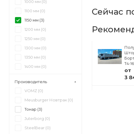
1000 мм (
0
)
Сейчас п
1100 мм (
0
)
1150 мм (
3
)
Рекомен
1200 мм (
0
)
1250 мм (
0
)
Полуприцеп
Пол
1300 мм (
0
)
ский
Изотермический
Што
1350 мм (
0
)
33
Тонар R4-16V (41
Борт
европаллет)
Т4-1
1400 мм (
0
)
97855
от
от
1450 мм (
0
)
3 8
Производитель
 ₽
4 941 000 ₽
1500 мм (
0
)
VOMZ (
0
)
1550 мм (
0
)
Meusburger Новтрак (
0
)
1600 мм (
0
)
Тонар (
3
)
Juterborg (
0
)
SteelBear (
0
)