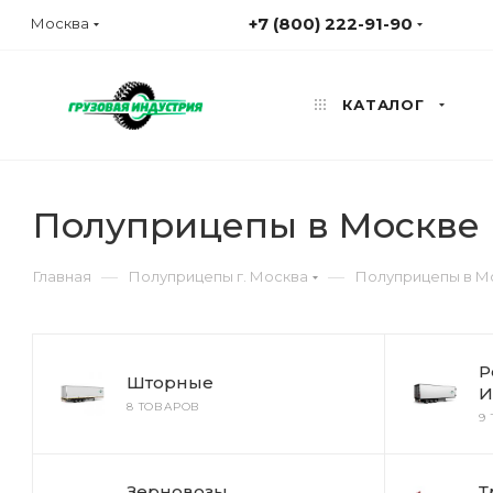
+7 (800) 222-91-90
Москва
КАТАЛОГ
Полуприцепы в Москве В
—
—
Главная
Полуприцепы г. Москва
Полуприцепы в Мо
Р
Шторные
И
8 ТОВАРОВ
9
Зерновозы
Т