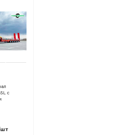
рал
65L с
и
/шт