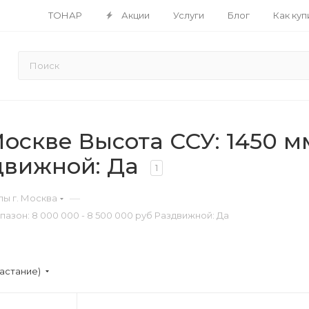
ТОНАР
Акции
Услуги
Блог
Как куп
скве Высота ССУ: 1450 м
здвижной: Да
1
—
ы г. Москва
азон: 8 000 000 - 8 500 000 руб Раздвижной: Да
астание)