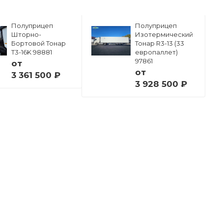
Полуприцеп
Полуприцеп
Шторно-
Изотермический
Бортовой Тонар
Тонар R3-13 (33
Т3-16K 98881
европаллет)
97861
от
от
3 361 500 ₽
3 928 500 ₽