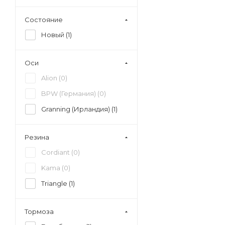
Состояние
Новый (
1
)
Оси
Alion (
0
)
BPW (Германия) (
0
)
Granning (Ирландия) (
1
)
Резина
Cordiant (
0
)
Kama (
0
)
Triangle (
1
)
Тормоза