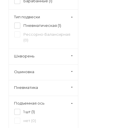
Барабанные (
1
)
Тип подвески
Пневматическая (
1
)
Рессорно-Балансирная
(
0
)
Шкворень
Ошиновка
Пневматика
Подъемная ось
1 шт (
1
)
нет (
0
)