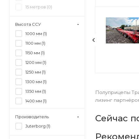
15 метров (
0
)
Высота ССУ
1000 мм (
1
)
1100 мм (
1
)
1150 мм (
1
)
1200 мм (
1
)
1250 мм (
1
)
1300 мм (
1
)
1350 мм (
1
)
Полуприцепы Трал
лизинг партнёро
1400 мм (
1
)
1450 мм (
1
)
Сейчас п
Производитель
1500 мм (
1
)
Juterborg (
1
)
1550 мм (
0
)
Рекомен