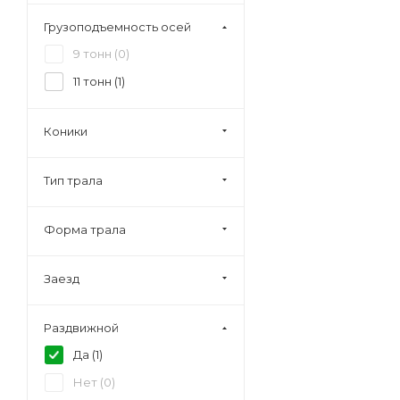
Грузоподъемность осей
9 тонн (
0
)
11 тонн (
1
)
Коники
Тип трала
Форма трала
Заезд
Раздвижной
Да (
1
)
Нет (
0
)