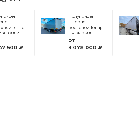
уприцеп
Полуприцеп
рно-
Шторно-
овой Тонар
Бортовой Тонар
6VK 97882
Т3-13К 9888
от
47 500 ₽
3 078 000 ₽