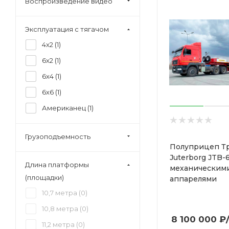
Воспроизведение видео
Эксплуатация с тягачом
4x2 (
1
)
6x2 (
1
)
6x4 (
1
)
6x6 (
1
)
Американец (
1
)
Грузоподъемность
Полуприцеп Т
Juterborg JTB-
Длина платформы
механическим
(площадки)
аппарелями
10,7 метра (
0
)
10,8 метра (
0
)
8 100 000
₽
11,2 метра (
0
)