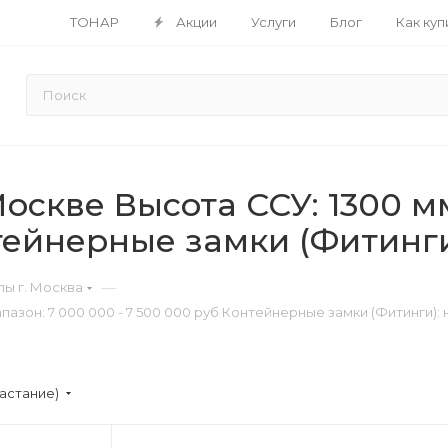
ТОНАР
Акции
Услуги
Блог
Как куп
скве Высота ССУ: 1300 м
нтейнерные замки (Фитинги
—
ы г. Москва
зон: 7 000 000 - 7 500 000 руб Контейнерные замки (Фитинги): 
астание)