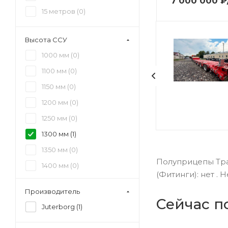
7 000 000
₽
15 метров (
0
)
Высота ССУ
1000 мм (
0
)
1100 мм (
0
)
1150 мм (
0
)
1200 мм (
0
)
1250 мм (
0
)
1300 мм (
1
)
1350 мм (
0
)
Полуприцепы Трал
1400 мм (
0
)
(Фитинги): нет .
1450 мм (
0
)
Производитель
1500 мм (
0
)
Сейчас п
Juterborg (
1
)
1550 мм (
0
)