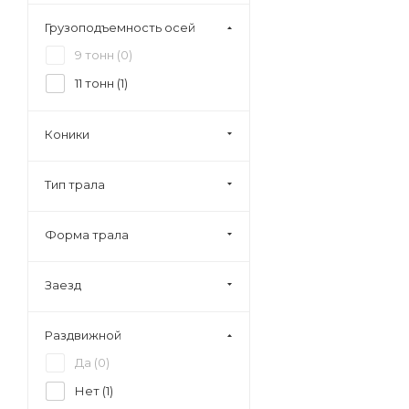
Грузоподъемность осей
9 тонн (
0
)
11 тонн (
1
)
Коники
Тип трала
Форма трала
Заезд
Раздвижной
Да (
0
)
Нет (
1
)