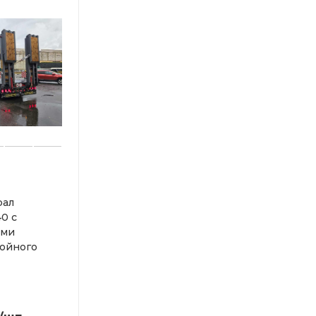
рал
40 с
ими
ойного