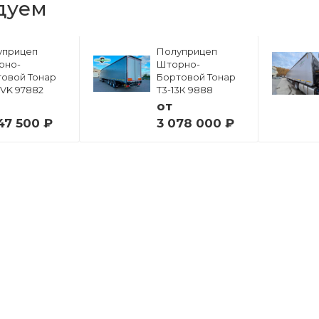
дуем
уприцеп
Полуприцеп
рно-
Шторно-
овой Тонар
Бортовой Тонар
6VK 97882
Т3-13К 9888
от
47 500 ₽
3 078 000 ₽