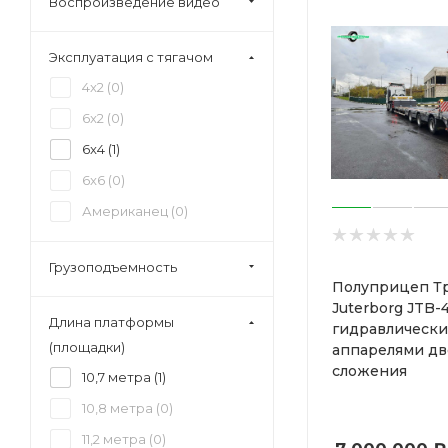
Воспроизведение видео
Эксплуатация с тягачом
4x2 (
0
)
6x2 (
0
)
6x4 (
1
)
6x6 (
0
)
Американец (
0
)
Грузоподъемность
Полуприцеп Т
Juterborg JTB-
Длина платформы
гидравлическ
(площадки)
аппарелями дв
сложения
10,7 метра (
1
)
10,8 метра (
0
)
11,2 метра (
0
)