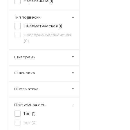
Барабанные (
1
)
Тип подвески
Пневматическая (
1
)
Рессорно-Балансирная
(
0
)
Шкворень
Ошиновка
Пневматика
Подъемная ось
1 шт (
1
)
нет (
0
)