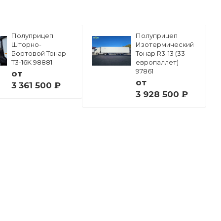
Полуприцеп
Полуприцеп
Шторно-
Изотермический
Бортовой Тонар
Тонар R3-13 (33
Т3-16K 98881
европаллет)
97861
от
от
3 361 500 ₽
3 928 500 ₽