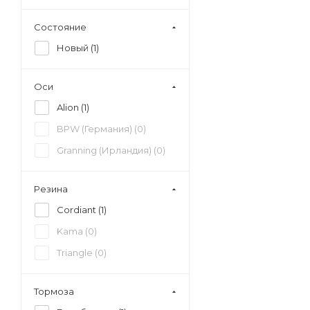
Состояние
Новый (
1
)
Оси
Alion (
1
)
BPW (Германия) (
0
)
Granning (Ирландия) (
0
)
Резина
Cordiant (
1
)
Kama (
0
)
Triangle (
0
)
Тормоза