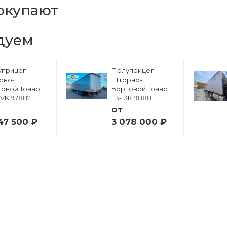
окупают
дуем
уприцеп
Полуприцеп
рно-
Шторно-
овой Тонар
Бортовой Тонар
6VK 97882
Т3-13К 9888
от
47 500 ₽
3 078 000 ₽