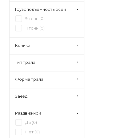
Грузоподъемность осей
9 тонн (
0
)
11 тонн (
0
)
Коники
Тип трала
Форма трала
Заезд
Раздвижной
Да (
0
)
Нет (
0
)