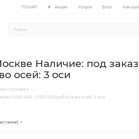
ТОНАР
Акции
Услуги
Блог
Как куп
скве Наличие: под заказ
во осей: 3 оси
—
ы г. Москва
н: 5 000 000 - 5 500 000 руб Кол-во осей: 3 оси
астание)