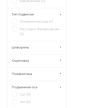
Барабанные (
0
)
Тип подвески
Пневматическая (
0
)
Рессорно-Балансирная
(
0
)
Шкворень
Ошиновка
Пневматика
Подъемная ось
1 шт (
0
)
нет (
0
)