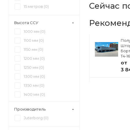
Сейчас п
15 метров (
0
)
Рекомен
Высота ССУ
1000 мм (
0
)
1100 мм (
0
)
Полуприцеп
Пол
ский
Изотермический
Што
1150 мм (
0
)
33
Тонар R4-16V (41
Борт
европаллет)
Т4-1
1200 мм (
0
)
97855
от
1250 мм (
0
)
от
3 8
 ₽
4 941 000 ₽
1300 мм (
0
)
1350 мм (
0
)
1400 мм (
0
)
1450 мм (
0
)
Производитель
1500 мм (
0
)
Juterborg (
0
)
1550 мм (
0
)