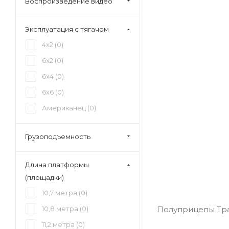
Воспроизведение видео
Эксплуатация с тягачом
4x2 (
0
)
6x2 (
0
)
6x4 (
0
)
6x6 (
0
)
Американец (
0
)
Грузоподъемность
Длина платформы
(площадки)
10,7 метра (
0
)
10,8 метра (
0
)
Полуприцепы Трал
11,2 метра (
0
)