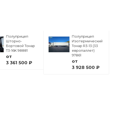
Полуприцеп
Полуприцеп
Шторно-
Изотермический
Бортовой Тонар
Тонар R3-13 (33
Т3-16K 98881
европаллет)
97861
от
от
3 361 500 ₽
3 928 500 ₽