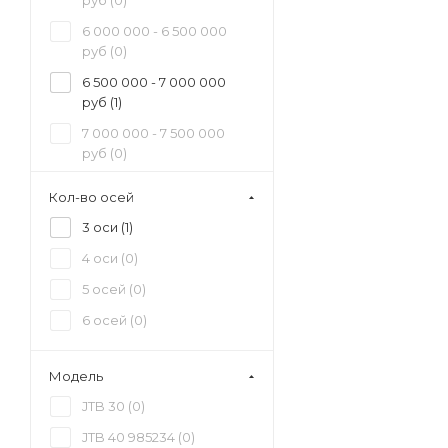
руб (
0
)
6 000 000 - 6 500 000
руб (
0
)
6 500 000 - 7 000 000
руб (
1
)
7 000 000 - 7 500 000
руб (
0
)
7 500 000 - 8 000 000
Кол-во осей
руб (
0
)
3 оси (
1
)
8 000 000 - 8 500 000
руб (
0
)
4 оси (
0
)
8 500 000 - 9 000 000
5 осей (
0
)
руб (
0
)
6 осей (
0
)
9 500 000 - 10 000 000
руб (
0
)
Модель
JTB 30 (
0
)
JTB 40 985234 (
0
)