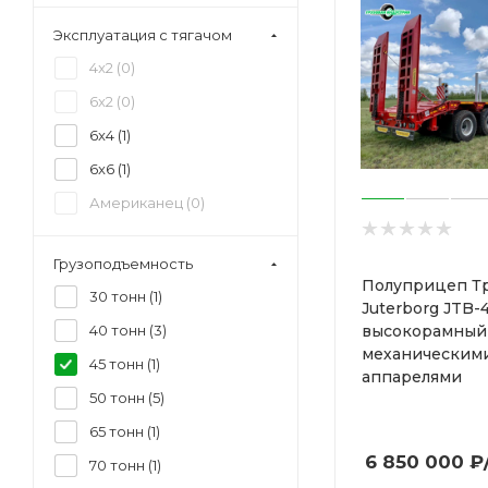
Эксплуатация с тягачом
4x2 (
0
)
6x2 (
0
)
6x4 (
1
)
6x6 (
1
)
Американец (
0
)
Грузоподъемность
Полуприцеп Т
30 тонн (
1
)
Juterborg JTB-
высокорамный
40 тонн (
3
)
механическим
45 тонн (
1
)
аппарелями
50 тонн (
5
)
65 тонн (
1
)
6 850 000
₽
70 тонн (
1
)