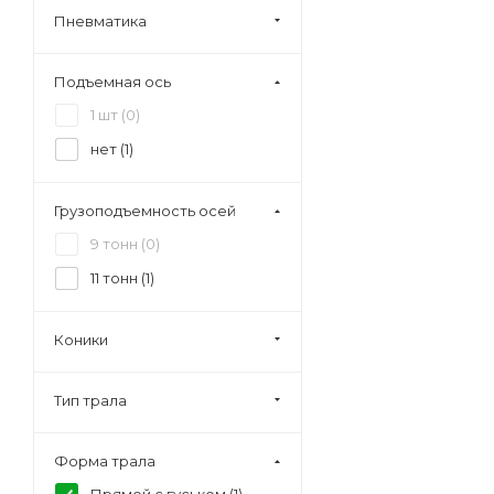
Пневматика
Подъемная ось
1 шт (
0
)
нет (
1
)
Грузоподъемность осей
9 тонн (
0
)
11 тонн (
1
)
Коники
Тип трала
Форма трала