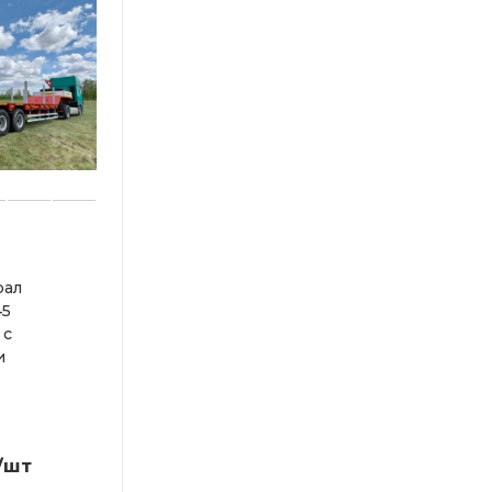
рал
45
 с
и
/шт