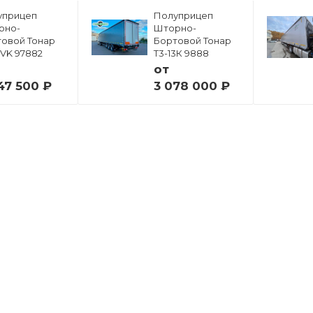
уприцеп
Полуприцеп
рно-
Шторно-
овой Тонар
Бортовой Тонар
6VK 97882
Т3-13К 9888
от
47 500 ₽
3 078 000 ₽