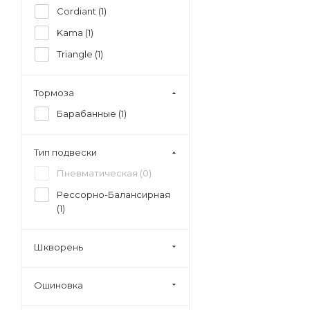
Cordiant (
1
)
Kama (
1
)
Triangle (
1
)
Тормоза
Барабанные (
1
)
Тип подвески
Пневматическая (
0
)
Рессорно-Балансирная
(
1
)
Шкворень
Ошиновка