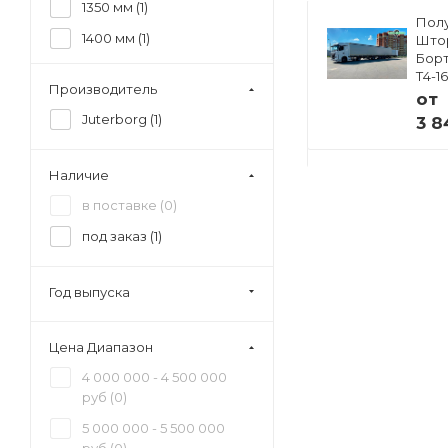
1350 мм (
1
)
Полуприцеп
Пол
1400 мм (
1
)
ский
Изотермический
Што
33
Тонар R4-16V (41
Борт
1450 мм (
1
)
европаллет)
Т4-1
Производитель
97855
от
1500 мм (
1
)
от
Juterborg (
1
)
3 8
1550 мм (
1
)
 ₽
4 941 000 ₽
1600 мм (
1
)
Наличие
в поставке (
0
)
под заказ (
1
)
Год выпуска
Цена Диапазон
4 000 000 - 4 500 000
руб (
0
)
5 000 000 - 5 500 000