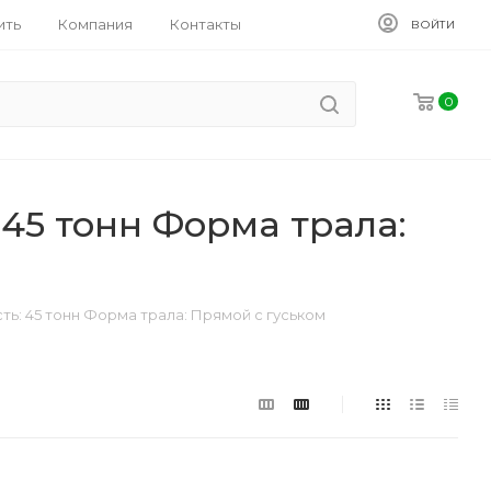
ить
Компания
Контакты
ВОЙТИ
0
45 тонн Форма трала:
ь: 45 тонн Форма трала: Прямой с гуськом