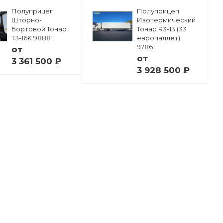
Полуприцеп
Полуприцеп
Шторно-
Изотермический
Бортовой Тонар
Тонар R3-13 (33
Т3-16K 98881
европаллет)
97861
от
от
3 361 500 ₽
3 928 500 ₽