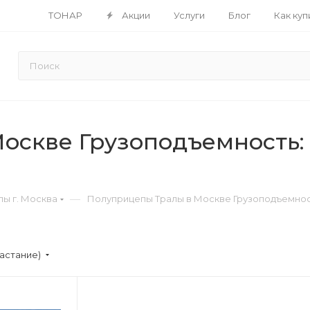
ТОНАР
Акции
Услуги
Блог
Как куп
оскве Грузоподъемность: 
—
ы г. Москва
Полуприцепы Тралы в Москве Грузоподъемност
астание)