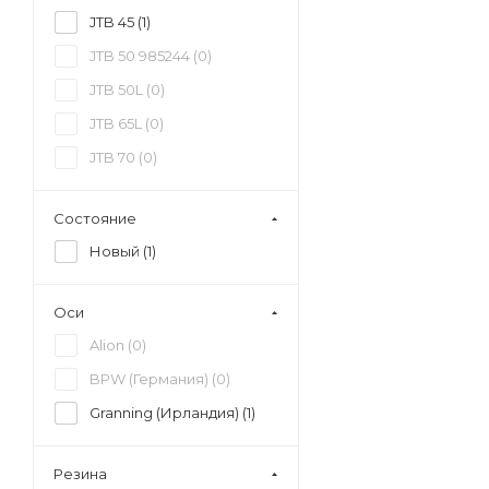
JTB 45 (
1
)
JTB 50 985244 (
0
)
JTB 50L (
0
)
JTB 65L (
0
)
JTB 70 (
0
)
Состояние
Новый (
1
)
Оси
Alion (
0
)
BPW (Германия) (
0
)
Granning (Ирландия) (
1
)
Резина