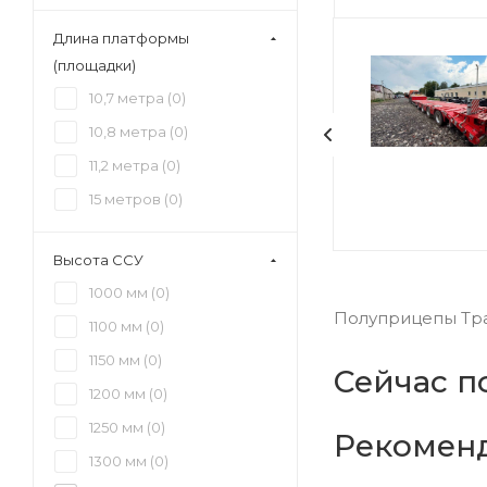
Длина платформы
(площадки)
10,7 метра (
0
)
10,8 метра (
0
)
11,2 метра (
0
)
15 метров (
0
)
Высота ССУ
1000 мм (
0
)
Полуприцепы Тра
1100 мм (
0
)
1150 мм (
0
)
Сейчас п
1200 мм (
0
)
1250 мм (
0
)
Рекомен
1300 мм (
0
)