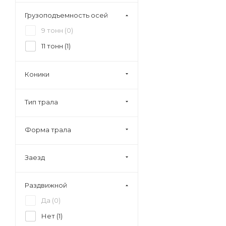
Грузоподъемность осей
9 тонн (
0
)
11 тонн (
1
)
Коники
Тип трала
Форма трала
Заезд
Раздвижной
Да (
0
)
Нет (
1
)