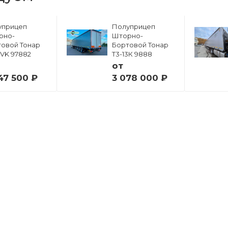
уприцеп
Полуприцеп
рно-
Шторно-
овой Тонар
Бортовой Тонар
6VK 97882
Т3-13К 9888
от
47 500 ₽
3 078 000 ₽