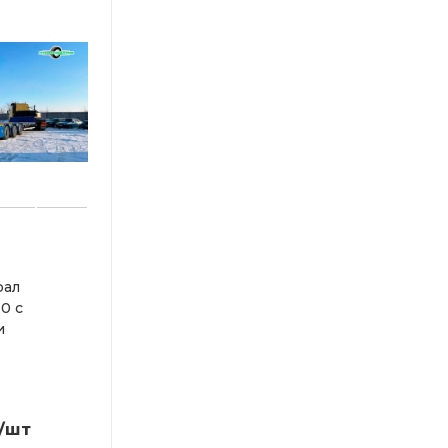
рал
0 с
и
/шт