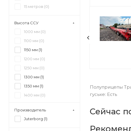
15 метров (
0
)
Высота ССУ
1000 мм (
0
)
1100 мм (
0
)
1150 мм (
1
)
1200 мм (
0
)
1250 мм (
0
)
1300 мм (
1
)
1350 мм (
1
)
Полуприцепы Трал
гуське: Есть
1400 мм (
0
)
1450 мм (
0
)
Сейчас п
Производитель
1500 мм (
0
)
Juterborg (
1
)
1550 мм (
0
)
Рекомен