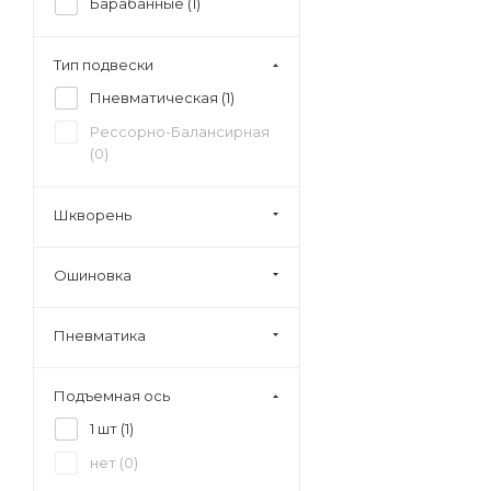
Барабанные (
1
)
Тип подвески
Пневматическая (
1
)
Рессорно-Балансирная
(
0
)
Шкворень
Ошиновка
Пневматика
Подъемная ось
1 шт (
1
)
нет (
0
)