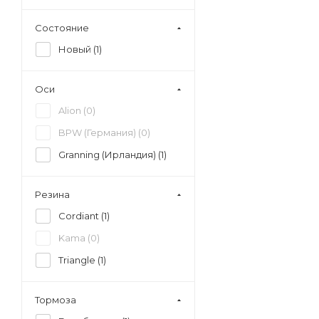
Состояние
Новый (
1
)
Оси
Alion (
0
)
BPW (Германия) (
0
)
Granning (Ирландия) (
1
)
Резина
Cordiant (
1
)
Kama (
0
)
Triangle (
1
)
Тормоза