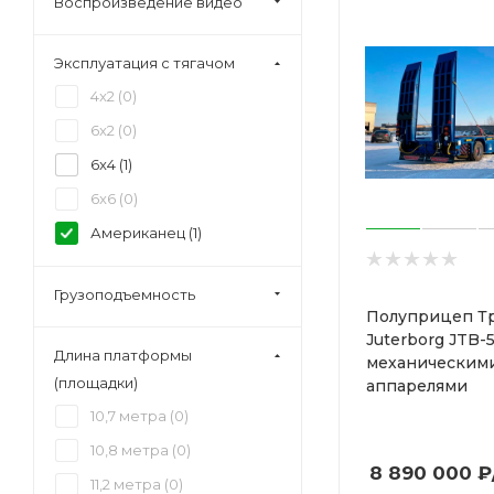
Воспроизведение видео
Эксплуатация с тягачом
4x2 (
0
)
6x2 (
0
)
6x4 (
1
)
6x6 (
0
)
Американец (
1
)
Грузоподъемность
Полуприцеп Т
Juterborg JTB-5
Длина платформы
механическим
(площадки)
аппарелями
10,7 метра (
0
)
10,8 метра (
0
)
8 890 000
₽
11,2 метра (
0
)