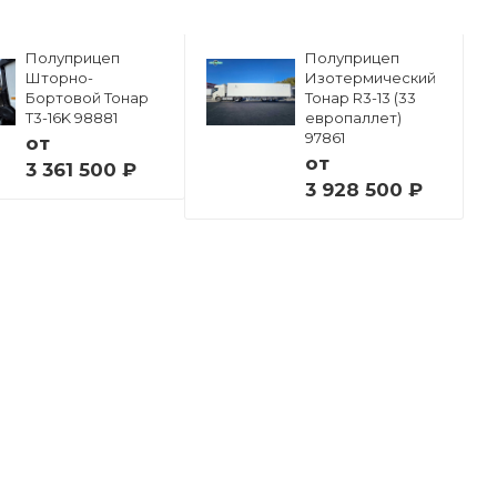
Полуприцеп
Полуприцеп
Шторно-
Изотермический
Бортовой Тонар
Тонар R3-13 (33
Т3-16K 98881
европаллет)
97861
от
от
3 361 500 ₽
3 928 500 ₽