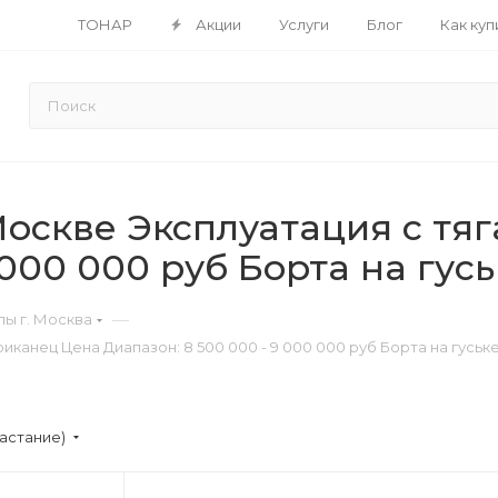
ТОНАР
Акции
Услуги
Блог
Как куп
оскве Эксплуатация с тяг
 000 000 руб Борта на гусь
—
ы г. Москва
канец Цена Диапазон: 8 500 000 - 9 000 000 руб Борта на гуське
астание)