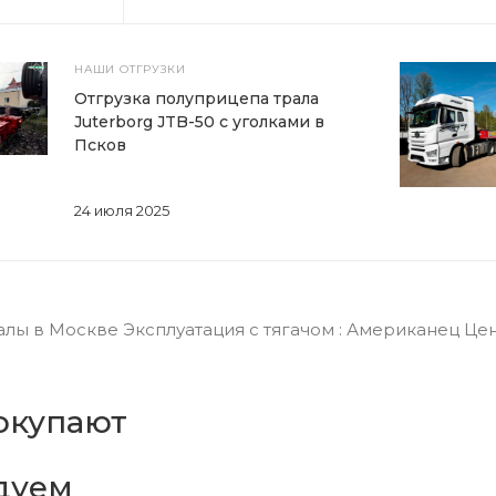
НАШИ ОТГРУЗКИ
Отгрузка полуприцепа трала
Juterborg JTB-50 с уголками в
Псков
24 июля 2025
ы в Москве Эксплуатация с тягачом : Американец Цена 
окупают
дуем