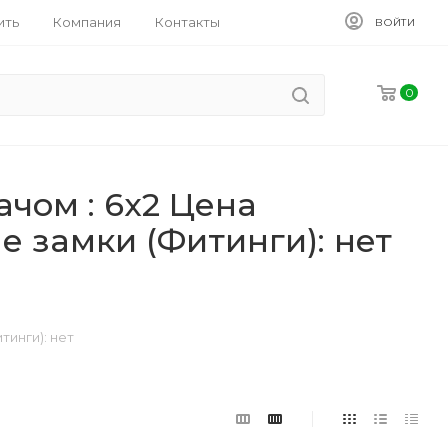
ить
Компания
Контакты
ВОЙТИ
0
чом : 6x2 Цена
е замки (Фитинги): нет
тинги): нет