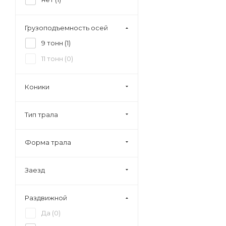
Грузоподъемность осей
9 тонн (
1
)
11 тонн (
0
)
Коники
Тип трала
Форма трала
Заезд
Раздвижной
Да (
0
)