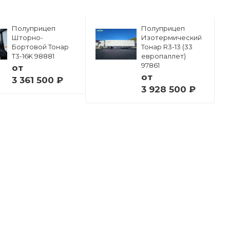
Полуприцеп
Полуприцеп
Шторно-
Изотермический
Бортовой Тонар
Тонар R3-13 (33
Т3-16K 98881
европаллет)
97861
от
от
3 361 500 ₽
3 928 500 ₽