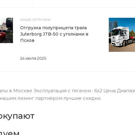
НАШИ ОТГРУЗКИ
Отгрузка полуприцепа трала
Juterborg JTB-50 с уголками в
Псков
24 июля 2025
ы в Москве Эксплуатация с тягачом : 6x2 Цена Диапазо
 С нашим лизинг партнёром лучшие скидки.
окупают
дуем