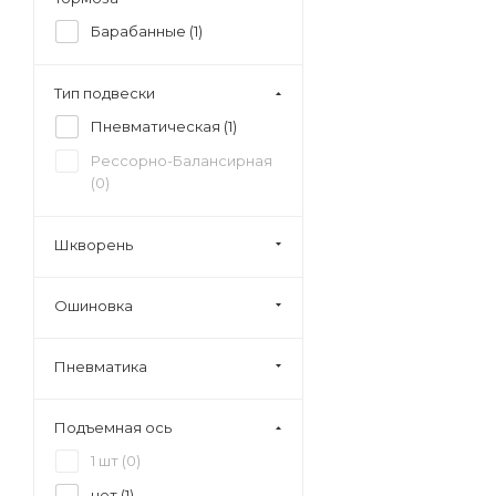
Барабанные (
1
)
Тип подвески
Пневматическая (
1
)
Рессорно-Балансирная
(
0
)
Шкворень
Ошиновка
Пневматика
Подъемная ось
1 шт (
0
)
нет (
1
)