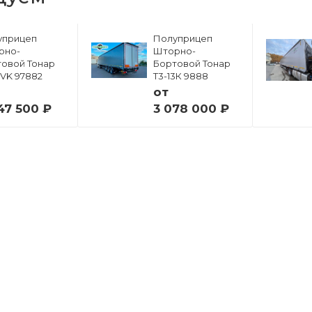
уприцеп
Полуприцеп
рно-
Шторно-
овой Тонар
Бортовой Тонар
6VK 97882
Т3-13К 9888
от
47 500 ₽
3 078 000 ₽