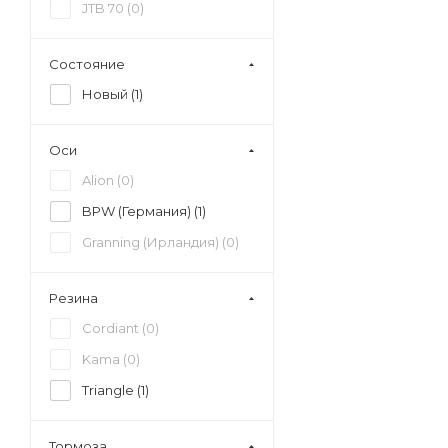
JTB 70 (
0
)
Состояние
Новый (
1
)
Оси
Alion (
0
)
BPW (Германия) (
1
)
Granning (Ирландия) (
0
)
Резина
Cordiant (
0
)
Kama (
0
)
Triangle (
1
)
Тормоза