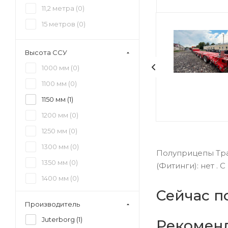
11,2 метра (
0
)
15 метров (
0
)
Высота ССУ
1000 мм (
0
)
1100 мм (
0
)
1150 мм (
1
)
1200 мм (
0
)
1250 мм (
0
)
1300 мм (
0
)
Полуприцепы Трал
1350 мм (
0
)
(Фитинги): нет .
1400 мм (
0
)
Сейчас п
1450 мм (
0
)
Производитель
1500 мм (
0
)
Juterborg (
1
)
Рекомен
1550 мм (
0
)