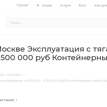
ТОНАР
Акции
Услуги
Блог
Как куп
скве Эксплуатация с тяга
4 500 000 руб Контейнерны
—
ы г. Москва
ена Диапазон: 4 000 000 - 4 500 000 руб Контейнерные замки (Фи
астание)