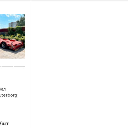
рал
uterborg
/шт