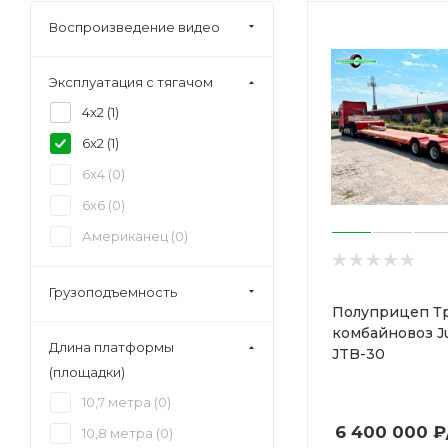
Воспроизведение видео
Эксплуатация с тягачом
4x2 (
1
)
6x2 (
1
)
6x4 (
0
)
6x6 (
0
)
Американец (
0
)
Грузоподъемность
Полуприцеп Т
комбайновоз J
Длина платформы
JTB-30
(площадки)
10,7 метра (
0
)
6 400 000
₽
10,8 метра (
0
)