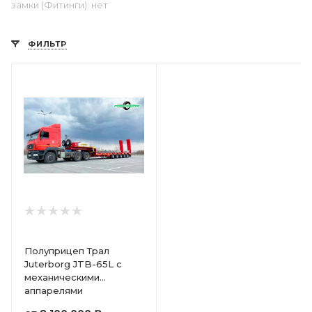
замки (Фитинги): нет
ФИЛЬТР
Полуприцеп Трал
Juterborg JTB-65L с
механическими
аппарелями