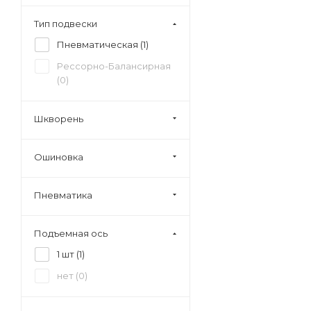
Тип подвески
Пневматическая (
1
)
Рессорно-Балансирная
(
0
)
Шкворень
Ошиновка
Пневматика
Подъемная ось
1 шт (
1
)
нет (
0
)