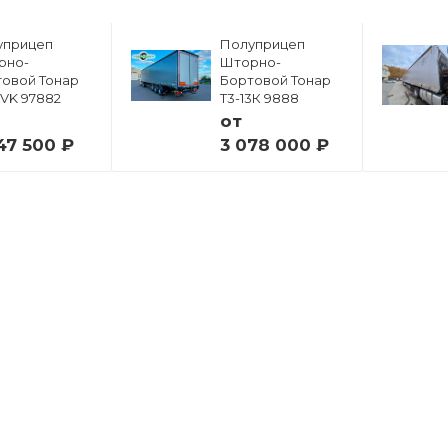
уприцеп
Полуприцеп
рно-
Шторно-
овой Тонар
Бортовой Тонар
6VK 97882
Т3-13К 9888
от
47 500 ₽
3 078 000 ₽