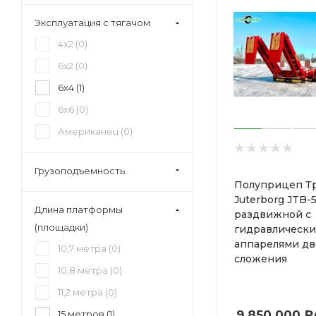
Эксплуатация с тягачом
4x2 (
0
)
6x2 (
0
)
6x4 (
1
)
6x6 (
0
)
Американец (
0
)
Грузоподъемность
Полуприцеп Т
Juterborg JTB-
Длина платформы
раздвижной с
(площадки)
гидравлическ
аппарелями дв
10,7 метра (
0
)
сложения
10,8 метра (
0
)
11,2 метра (
0
)
9 850 000
₽
15 метров (
1
)