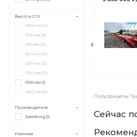
Высота ССУ
1000 мм (
0
)
1100 мм (
0
)
1150 мм (
0
)
1200 мм (
0
)
1250 мм (
0
)
1300 мм (
0
)
1350 мм (
1
)
1400 мм (
0
)
Полуприцепы Трал
1450 мм (
0
)
Производитель
1500 мм (
0
)
Сейчас п
Juterborg (
1
)
1550 мм (
0
)
Рекомен
1600 мм (
0
)
Наличие