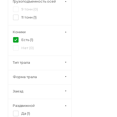
Грузоподъемность осей
9 тонн (
0
)
11 тонн (
1
)
Коники
Есть (
1
)
Нет (
0
)
Тип трала
Форма трала
Заезд
Раздвижной
Да (
1
)