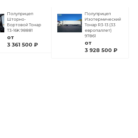
Полуприцеп
Полуприцеп
Шторно-
Изотермический
Бортовой Тонар
Тонар R3-13 (33
Т3-16K 98881
европаллет)
97861
от
от
3 361 500 ₽
3 928 500 ₽