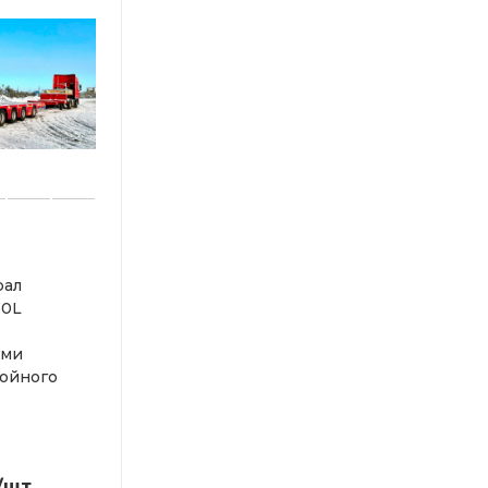
рал
50L
ими
ойного
/шт