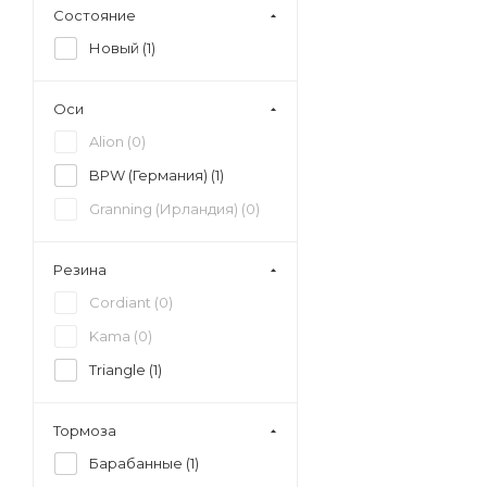
Состояние
Новый (
1
)
Оси
Alion (
0
)
BPW (Германия) (
1
)
Granning (Ирландия) (
0
)
Резина
Cordiant (
0
)
Kama (
0
)
Triangle (
1
)
Тормоза
Барабанные (
1
)