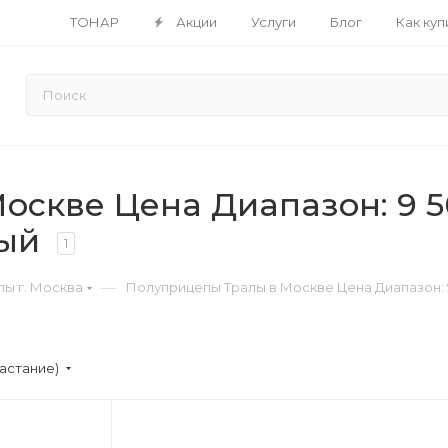
ТОНАР
Акции
Услуги
Блог
Как куп
скве Цена Диапазон: 9 50
ный
1
—
ы г. Москва
Полуприцепы Тралы в Москве Цена Диапазон: 9 
астание)