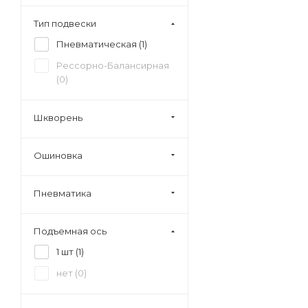
Тип подвески
Пневматическая (
1
)
Рессорно-Балансирная
(
0
)
Шкворень
Ошиновка
Пневматика
Подъемная ось
1 шт (
1
)
нет (
0
)