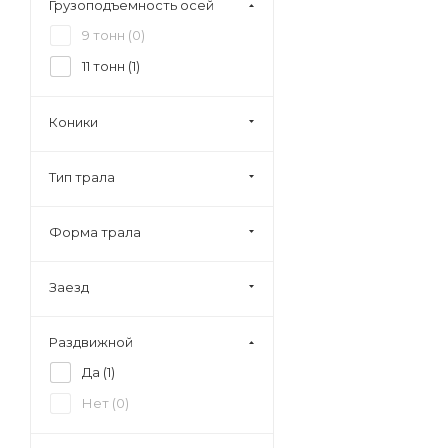
Грузоподъемность осей
9 тонн (
0
)
11 тонн (
1
)
Коники
Тип трала
Форма трала
Заезд
Раздвижной
Да (
1
)
Нет (
0
)