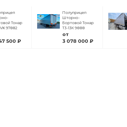
уприцеп
Полуприцеп
рно-
Шторно-
овой Тонар
Бортовой Тонар
6VK 97882
Т3-13К 9888
от
47 500 ₽
3 078 000 ₽