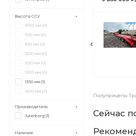
Высота ССУ
1000 мм (
0
)
1100 мм (
0
)
1150 мм (
0
)
1200 мм (
0
)
1250 мм (
0
)
1300 мм (
0
)
1350 мм (
1
)
1400 мм (
0
)
Полуприцепы Трал
1450 мм (
0
)
Производитель
1500 мм (
0
)
Сейчас п
Juterborg (
1
)
1550 мм (
0
)
Рекомен
1600 мм (
0
)
Наличие