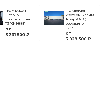
Полуприцеп
Полуприцеп
Шторно-
Изотермический
Бортовой Тонар
Тонар R3-13 (33
Т3-16K 98881
европаллет)
97861
от
от
3 361 500 ₽
3 928 500 ₽