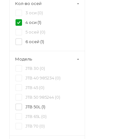
Кол-во осей
руб (
1
)
3 оси (
0
)
8 000 000 - 8 500 000
руб (
1
)
4 оси (
1
)
8 500 000 - 9 000 000
5 осей (
0
)
руб (
1
)
6 осей (
1
)
9 500 000 - 10 000 000
руб (
1
)
Модель
JTB 30 (
0
)
JTB 40 985234 (
0
)
JTB 45 (
0
)
JTB 50 985244 (
0
)
JTB 50L (
1
)
JTB 65L (
0
)
JTB 70 (
0
)