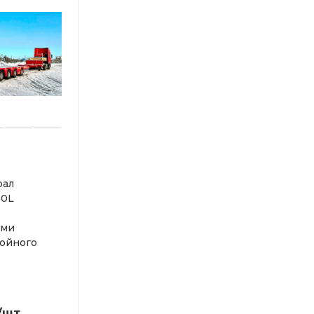
рал
50L
ими
ойного
/шт