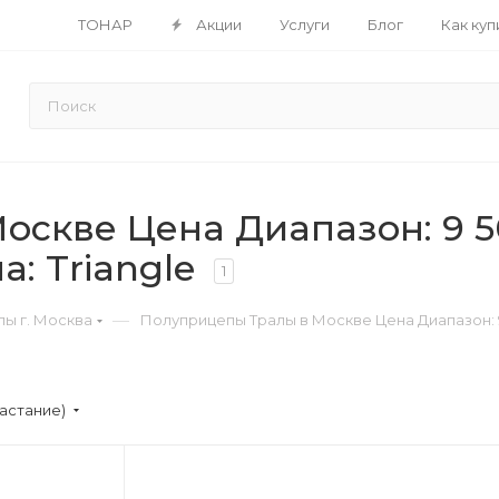
ТОНАР
Акции
Услуги
Блог
Как куп
скве Цена Диапазон: 9 50
а: Triangle
1
—
ы г. Москва
Полуприцепы Тралы в Москве Цена Диапазон: 9 5
астание)