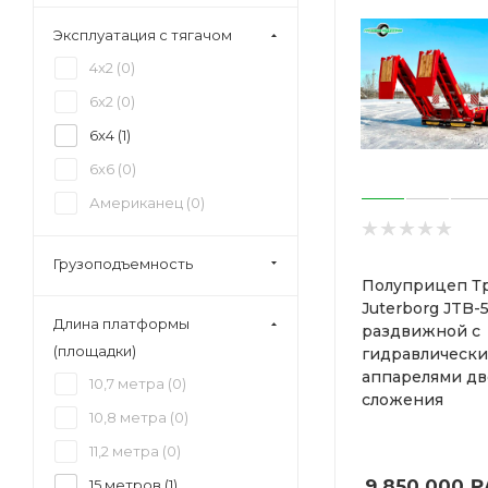
Эксплуатация с тягачом
4x2 (
0
)
6x2 (
0
)
6x4 (
1
)
6x6 (
0
)
Американец (
0
)
Грузоподъемность
Полуприцеп Т
Juterborg JTB-
Длина платформы
раздвижной с
(площадки)
гидравлическ
аппарелями дв
10,7 метра (
0
)
сложения
10,8 метра (
0
)
11,2 метра (
0
)
9 850 000
₽
15 метров (
1
)