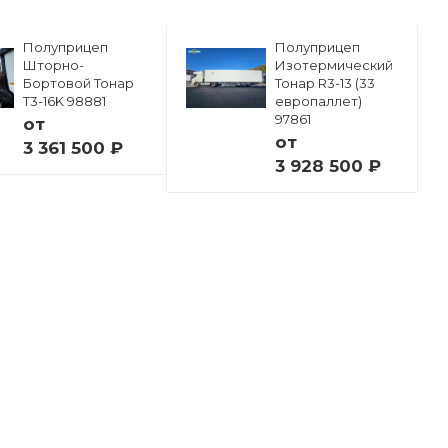
Полуприцеп
Полуприцеп
Шторно-
Изотермический
Бортовой Тонар
Тонар R3-13 (33
Т3-16K 98881
европаллет)
97861
от
от
3 361 500 ₽
3 928 500 ₽