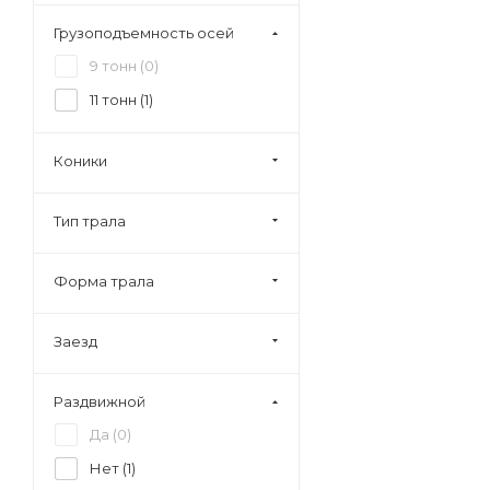
Грузоподъемность осей
9 тонн (
0
)
11 тонн (
1
)
Коники
Тип трала
Форма трала
Заезд
Раздвижной
Да (
0
)
Нет (
1
)