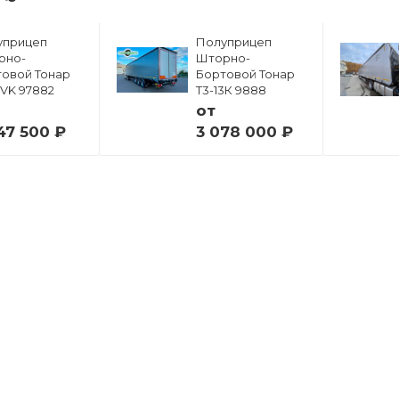
уприцеп
Полуприцеп
рно-
Шторно-
овой Тонар
Бортовой Тонар
6VK 97882
Т3-13К 9888
от
47 500 ₽
3 078 000 ₽