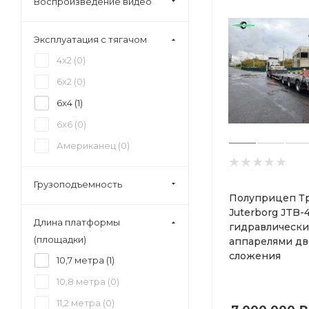
Воспроизведение видео
Эксплуатация с тягачом
4x2 (
0
)
6x2 (
0
)
6x4 (
1
)
6x6 (
0
)
Американец (
0
)
Грузоподъемность
Полуприцеп Т
Juterborg JTB-
Длина платформы
гидравлическ
(площадки)
аппарелями дв
сложения
10,7 метра (
1
)
10,8 метра (
0
)
11,2 метра (
0
)