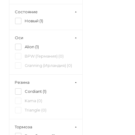
Состояние
Новый (
1
)
Оси
Alion (
1
)
BPW (Германия) (
0
)
Granning (Ирландия) (
0
)
Резина
Cordiant (
1
)
Kama (
0
)
Triangle (
0
)
Тормоза