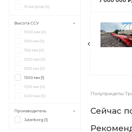
7 000 000
₽
15 метров (
0
)
Высота ССУ
1000 мм (
0
)
1100 мм (
0
)
1150 мм (
0
)
1200 мм (
0
)
1250 мм (
0
)
1300 мм (
1
)
1350 мм (
0
)
Полуприцепы Трал
1400 мм (
0
)
1450 мм (
0
)
Сейчас п
Производитель
1500 мм (
0
)
Juterborg (
1
)
1550 мм (
0
)
Рекомен