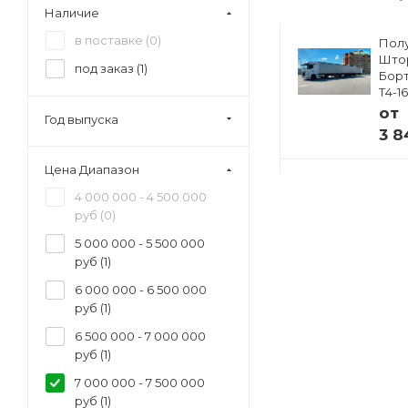
1600 мм (
0
)
Наличие
в поставке (
0
)
Полуприцеп
Пол
ский
Изотермический
Што
под заказ (
1
)
33
Тонар R4-16V (41
Борт
европаллет)
Т4-1
97855
от
Год выпуска
от
3 8
 ₽
4 941 000 ₽
Цена Диапазон
4 000 000 - 4 500 000
руб (
0
)
5 000 000 - 5 500 000
руб (
1
)
6 000 000 - 6 500 000
руб (
1
)
6 500 000 - 7 000 000
руб (
1
)
7 000 000 - 7 500 000
руб (
1
)