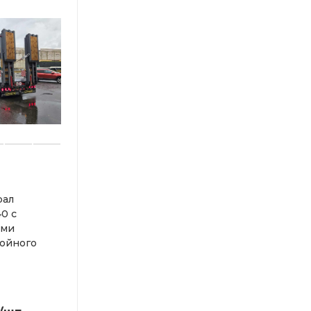
рал
40 с
ими
ойного