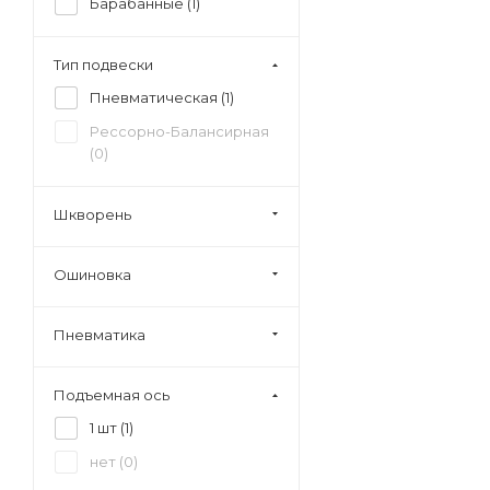
Барабанные (
1
)
Тип подвески
Пневматическая (
1
)
Рессорно-Балансирная
(
0
)
Шкворень
Ошиновка
Пневматика
Подъемная ось
1 шт (
1
)
нет (
0
)