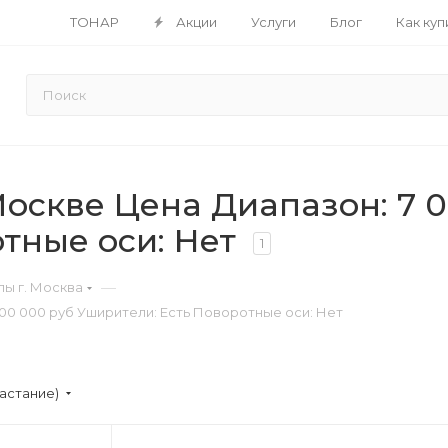
ТОНАР
Акции
Услуги
Блог
Как куп
скве Цена Диапазон: 7 00
тные оси: Нет
1
—
ы г. Москва
500 000 руб Уширители: Есть Поворотные оси: Нет
астание)