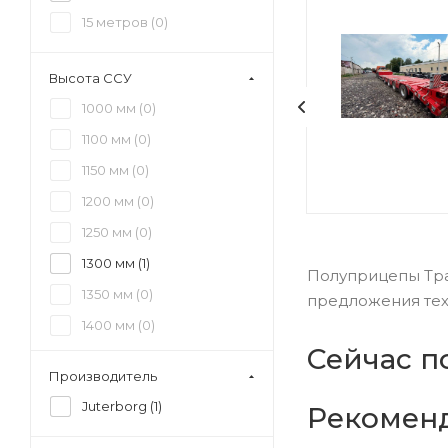
15 метров (
0
)
Высота ССУ
1000 мм (
0
)
1100 мм (
0
)
1150 мм (
0
)
1200 мм (
0
)
1250 мм (
0
)
1300 мм (
1
)
Полуприцепы Трал
1350 мм (
0
)
предложения техн
1400 мм (
0
)
Сейчас п
1450 мм (
0
)
Производитель
1500 мм (
0
)
Juterborg (
1
)
Рекомен
1550 мм (
0
)