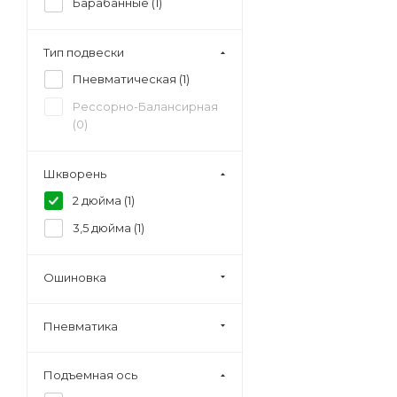
Барабанные (
1
)
Тип подвески
Пневматическая (
1
)
Рессорно-Балансирная
(
0
)
Шкворень
2 дюйма (
1
)
3,5 дюйма (
1
)
Ошиновка
Пневматика
Подъемная ось