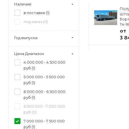
1600 мм (
0
)
Наличие
Полуприцеп
Пол
в поставке (
1
)
ский
Изотермический
Што
33
Тонар R4-16V (41
Борт
под заказ (
0
)
европаллет)
Т4-1
97855
от
от
3 8
Год выпуска
 ₽
4 941 000 ₽
Цена Диапазон
4 000 000 - 4 500 000
руб (
1
)
5 000 000 - 5 500 000
руб (
1
)
6 000 000 - 6 500 000
руб (
1
)
6 500 000 - 7 000 000
руб (
0
)
7 000 000 - 7 500 000
руб (
1
)