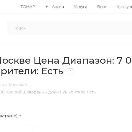
ТОНАР
Акции
Услуги
Блог
Как куп
скве Цена Диапазон: 7 00
рители: Есть
1
—
ы г. Москва
500 000 руб Шкворень: 2 дюйма Уширители: Есть
астание)