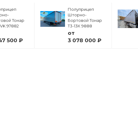
уприцеп
Полуприцеп
рно-
Шторно-
овой Тонар
Бортовой Тонар
6VK 97882
Т3-13К 9888
от
47 500 ₽
3 078 000 ₽