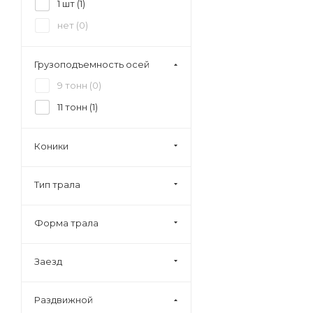
1 шт (
1
)
нет (
0
)
Грузоподъемность осей
9 тонн (
0
)
11 тонн (
1
)
Коники
Тип трала
Форма трала
Заезд
Раздвижной