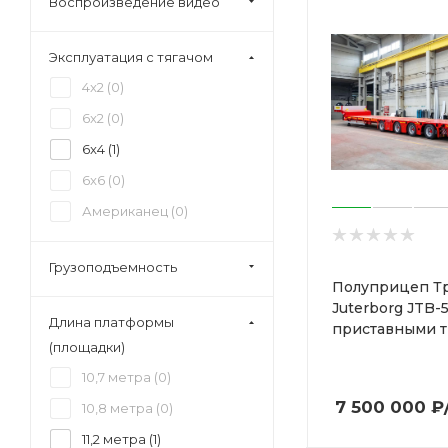
Воспроизведение видео
Эксплуатация с тягачом
4x2 (
0
)
6x2 (
0
)
6x4 (
1
)
6x6 (
0
)
Американец (
0
)
Грузоподъемность
Полуприцеп Т
Juterborg JTB-5
Длина платформы
приставными 
(площадки)
10,7 метра (
0
)
7 500 000
₽
10,8 метра (
0
)
11,2 метра (
1
)