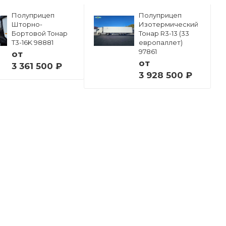
Полуприцеп
Полуприцеп
Шторно-
Изотермический
Бортовой Тонар
Тонар R3-13 (33
Т3-16K 98881
европаллет)
97861
от
от
3 361 500 ₽
3 928 500 ₽