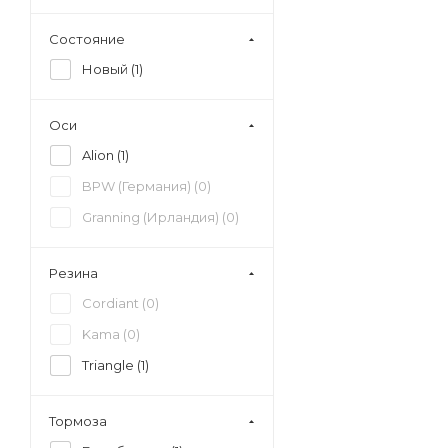
Состояние
Новый (
1
)
Оси
Alion (
1
)
BPW (Германия) (
0
)
Granning (Ирландия) (
0
)
Резина
Cordiant (
0
)
Kama (
0
)
Triangle (
1
)
Тормоза