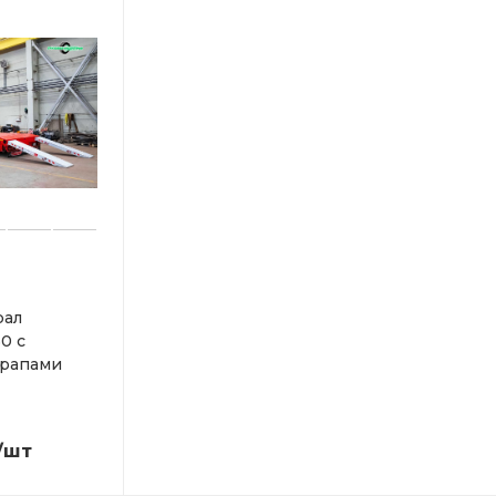
рал
0 с
трапами
/шт