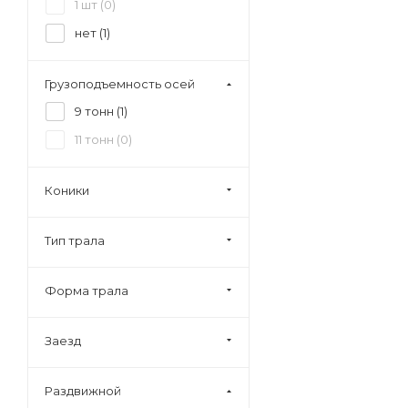
1 шт (
0
)
нет (
1
)
Грузоподъемность осей
9 тонн (
1
)
11 тонн (
0
)
Коники
Тип трала
Форма трала
Заезд
Раздвижной