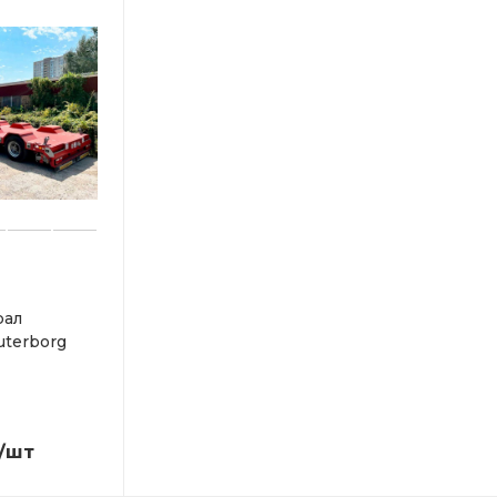
рал
uterborg
/шт