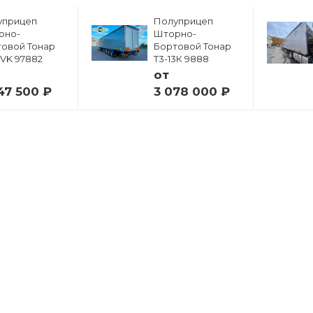
уприцеп
Полуприцеп
рно-
Шторно-
овой Тонар
Бортовой Тонар
6VK 97882
Т3-13К 9888
от
47 500 ₽
3 078 000 ₽