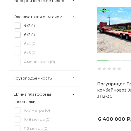
Воспроизведение видео
Эксплуатация с тягачом
4x2 (
1
)
6x2 (
1
)
6x4 (
0
)
6x6 (
0
)
Американец (
0
)
Грузоподъемность
Полуприцеп Т
комбайновоз J
Длина платформы
JTB-30
(площадки)
10,7 метра (
0
)
6 400 000
₽
10,8 метра (
0
)
11,2 метра (
0
)