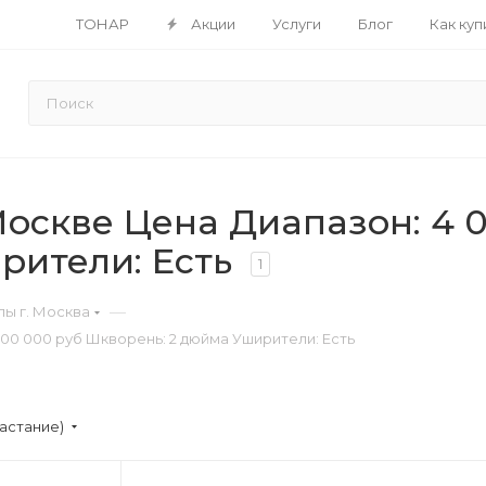
ТОНАР
Акции
Услуги
Блог
Как куп
скве Цена Диапазон: 4 00
рители: Есть
1
—
ы г. Москва
500 000 руб Шкворень: 2 дюйма Уширители: Есть
астание)