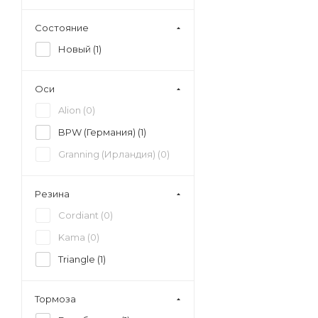
Состояние
Новый (
1
)
Оси
Alion (
0
)
BPW (Германия) (
1
)
Granning (Ирландия) (
0
)
Резина
Cordiant (
0
)
Kama (
0
)
Triangle (
1
)
Тормоза