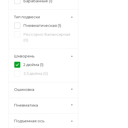
Барабанные (
1
)
Тип подвески
Пневматическая (
1
)
Рессорно-Балансирная
(
0
)
Шкворень
2 дюйма (
1
)
3,5 дюйма (
0
)
Ошиновка
Пневматика
Подъемная ось