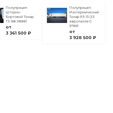
Полуприцеп
Полуприцеп
Шторно-
Изотермический
Бортовой Тонар
Тонар R3-13 (33
Т3-16K 98881
европаллет)
97861
от
от
3 361 500 ₽
3 928 500 ₽