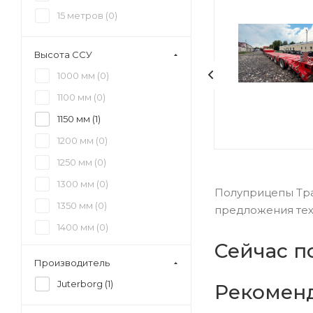
15 метров (
0
)
Высота ССУ
1000 мм (
0
)
1100 мм (
0
)
1150 мм (
1
)
1200 мм (
0
)
1250 мм (
0
)
1300 мм (
0
)
Полуприцепы Трал
1350 мм (
0
)
предложения техн
1400 мм (
0
)
Сейчас п
1450 мм (
0
)
Производитель
1500 мм (
0
)
Juterborg (
1
)
Рекомен
1550 мм (
0
)