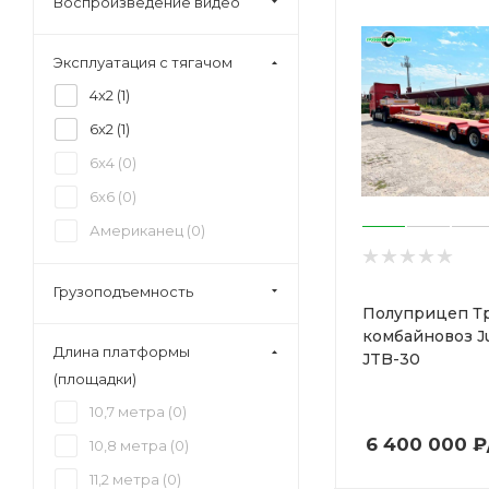
Воспроизведение видео
Эксплуатация с тягачом
4x2 (
1
)
6x2 (
1
)
6x4 (
0
)
6x6 (
0
)
Американец (
0
)
Грузоподъемность
Полуприцеп Т
комбайновоз J
Длина платформы
JTB-30
(площадки)
10,7 метра (
0
)
6 400 000
₽
10,8 метра (
0
)
11,2 метра (
0
)