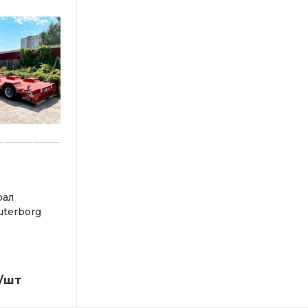
рал
uterborg
/шт