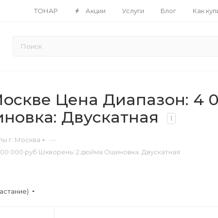
ТОНАР
Акции
Услуги
Блог
Как куп
скве Цена Диапазон: 4 00
новка: Двускатная
1
—
ы г. Москва
500 000 руб Шкворень: 2 дюйма Ошиновка: Двускатная
астание)