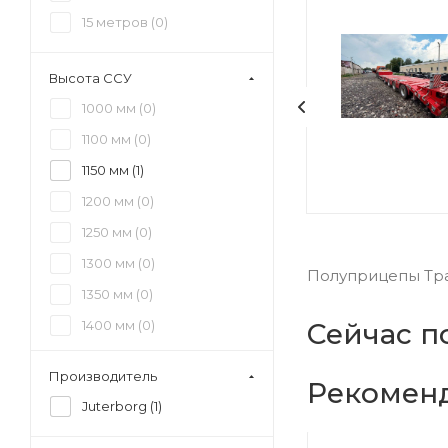
15 метров (
0
)
Высота ССУ
1000 мм (
0
)
1100 мм (
0
)
1150 мм (
1
)
1200 мм (
0
)
1250 мм (
0
)
1300 мм (
0
)
Полуприцепы Тра
1350 мм (
0
)
1400 мм (
0
)
Сейчас п
1450 мм (
0
)
Производитель
Рекомен
1500 мм (
0
)
Juterborg (
1
)
1550 мм (
0
)