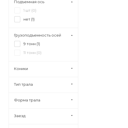
Подъемная ось
1 шт (
0
)
нет (
1
)
Грузоподъемность осей
9 тонн (
1
)
11 тонн (
0
)
Коники
Тип трала
Форма трала
Заезд