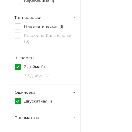
Барабанные (
1
)
Тип подвески
Пневматическая (
1
)
Рессорно-Балансирная
(
0
)
Шкворень
2 дюйма (
1
)
3,5 дюйма (
0
)
Ошиновка
Двускатная (
1
)
Пневматика