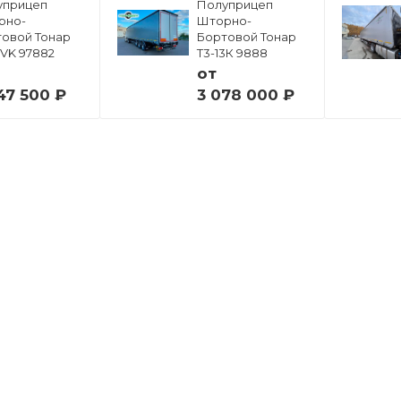
уприцеп
Полуприцеп
рно-
Шторно-
овой Тонар
Бортовой Тонар
6VK 97882
Т3-13К 9888
от
47 500 ₽
3 078 000 ₽