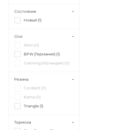
Состояние
Новый (
1
)
Оси
Alion (
0
)
BPW (Германия) (
1
)
Granning (Ирландия) (
0
)
Резина
Cordiant (
0
)
Kama (
0
)
Triangle (
1
)
Тормоза