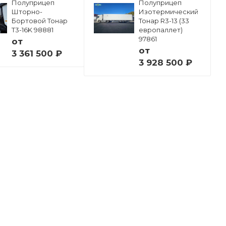
Полуприцеп
Полуприцеп
Шторно-
Изотермический
Бортовой Тонар
Тонар R3-13 (33
Т3-16K 98881
европаллет)
97861
от
от
3 361 500 ₽
3 928 500 ₽