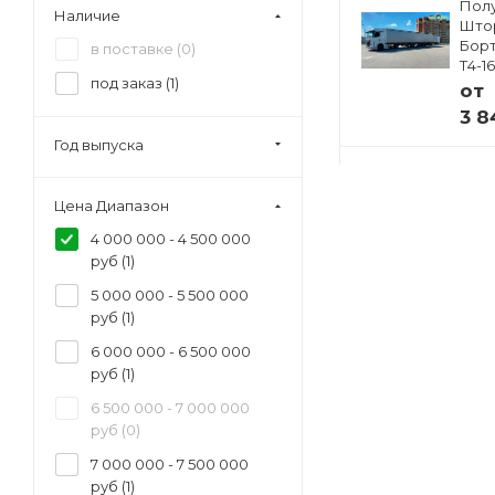
1600 мм (
0
)
Полуприцеп
Пол
Наличие
ский
Изотермический
Што
33
Тонар R4-16V (41
Борт
в поставке (
0
)
европаллет)
Т4-1
под заказ (
1
)
97855
от
от
3 8
 ₽
4 941 000 ₽
Год выпуска
Цена Диапазон
4 000 000 - 4 500 000
руб (
1
)
5 000 000 - 5 500 000
руб (
1
)
6 000 000 - 6 500 000
руб (
1
)
6 500 000 - 7 000 000
руб (
0
)
7 000 000 - 7 500 000
руб (
1
)