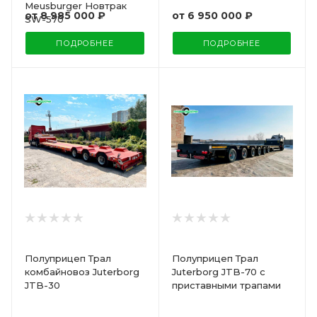
Meusburger Новтрак
от
8 985 000 ₽
от
6 950 000 ₽
SW-570
ПОДРОБНЕЕ
ПОДРОБНЕЕ
Полуприцеп Трал
Полуприцеп Трал
комбайновоз Juterborg
Juterborg JTB-70 с
JTB-30
приставными трапами