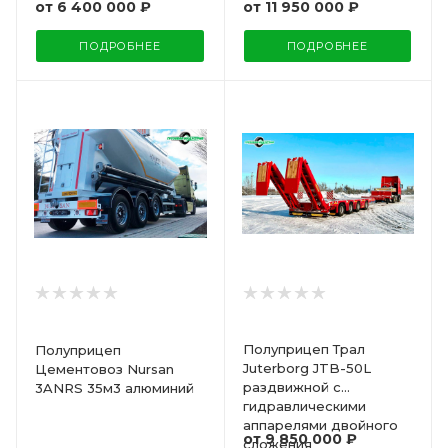
от
6 400 000 ₽
от
11 950 000 ₽
ПОДРОБНЕЕ
ПОДРОБНЕЕ
Полуприцеп Трал
Полуприцеп
Juterborg JTB-50L
Цементовоз Nursan
раздвижной с
3ANRS 35м3 алюминий
гидравлическими
аппарелями двойного
от
9 850 000 ₽
сложения