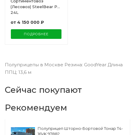
Сортиментовоз
(Лесовоз) SteelBear PT-
24L
от
4 150 000 ₽
ПОДРОБНЕЕ
Полуприцепы в Москве Резина: GoodYear Длина
ППЦ: 13,6 м
Сейчас покупают
Рекомендуем
Полуприцеп Шторно-Бортовой Тонар Т4-
16VK 97882