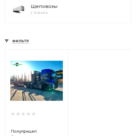
Щеповозы
3 ТОВАРА
ФИЛЬТР
Полуприцеп