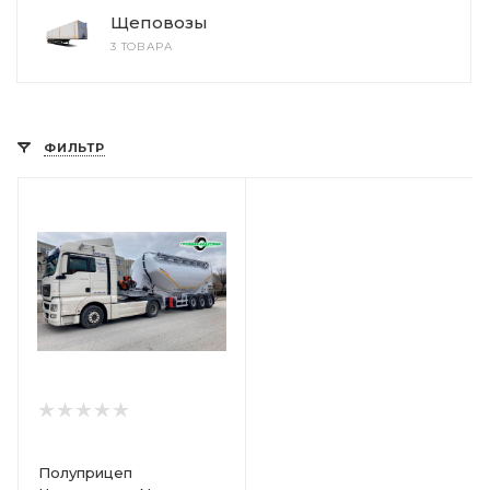
Щеповозы
3 ТОВАРА
ФИЛЬТР
Полуприцеп