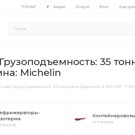
ТОНАР
Акции
Услуги
Блог
Как куп
рузоподъемность: 35 тонн
на: Michelin
кве Грузоподъемность: 35 тонн Цена Диапазон: 6 500 000 - 7 000
ефрижераторы-
Контейнеровоз
зотерма
15 ТОВАРОВ
 ТОВАРОВ