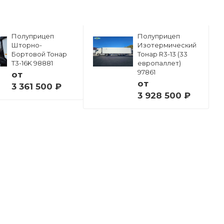
Полуприцеп
Полуприцеп
Шторно-
Изотермический
Бортовой Тонар
Тонар R3-13 (33
Т3-16K 98881
европаллет)
97861
от
от
3 361 500 ₽
3 928 500 ₽