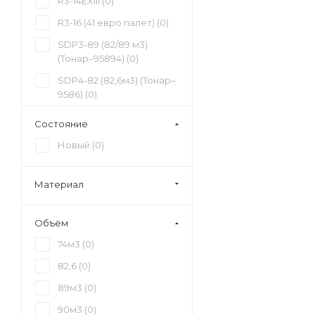
R3-14EXIII (
0
)
9 000 000 - 9 500 000
R3-16 (41 евро палет) (
0
)
руб (
0
)
SDP3-89 (82/89 м3)
9 500 000 - 10 000 000
(Тонар–95894) (
0
)
руб (
0
)
SDP4-82 (82,6м3) (Тонар–
9586) (
0
)
SH4-34 (
0
)
Состояние
SH4-74M (
0
)
Новый (
0
)
SP-451 (
0
)
SPD4-89 (95895) (
0
)
Материал
K3-20 99883 (
0
)
Объём
PL-24B (
0
)
74м3 (
0
)
SH4-38 (
0
)
82,6 (
0
)
SW- 451(454) (
0
)
89м3 (
0
)
K4-20/30 (
0
)
90м3 (
0
)
PD-41B (
0
)