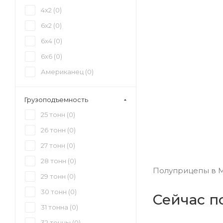
4x2 (
0
)
6x2 (
0
)
6x4 (
0
)
6x6 (
0
)
Американец (
0
)
Грузоподъемность
25 тонн (
0
)
26 тонн (
0
)
27 тонн (
0
)
28 тонн (
0
)
Полуприцепы в Мо
29 тонн (
0
)
30 тонн (
0
)
Сейчас п
31 тонна (
0
)
32 тонны (
0
)