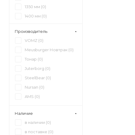
19 200 кг (
0
)
1350 мм (
0
)
21 000 кг (
0
)
1400 мм (
0
)
42 тонны (
0
)
1450 мм (
0
)
Производитель
1500 мм (
0
)
VOMZ (
0
)
1550 мм (
0
)
Meusburger Новтрак (
0
)
1600 мм (
0
)
Тонар (
0
)
Juterborg (
0
)
SteelBear (
0
)
Nursan (
0
)
AMS (
0
)
Наличие
в наличии (
0
)
в поставке (
0
)