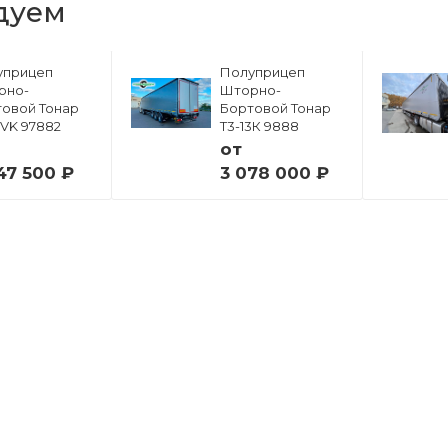
дуем
уприцеп
Полуприцеп
рно-
Шторно-
овой Тонар
Бортовой Тонар
6VK 97882
Т3-13К 9888
от
47 500 ₽
3 078 000 ₽