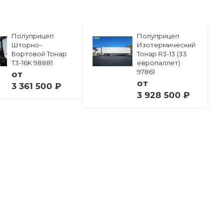
Полуприцеп
Полуприцеп
Шторно-
Изотермический
Бортовой Тонар
Тонар R3-13 (33
Т3-16K 98881
европаллет)
97861
от
от
3 361 500 ₽
3 928 500 ₽