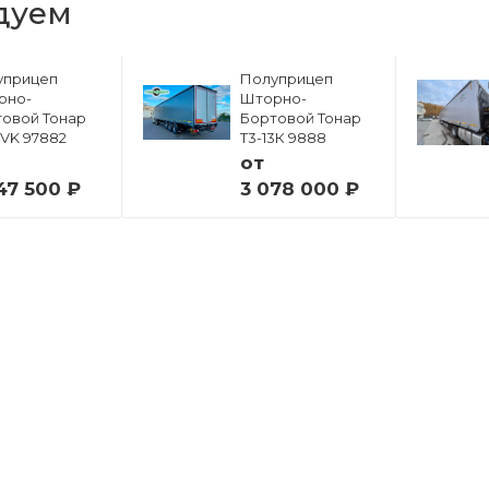
дуем
уприцеп
Полуприцеп
рно-
Шторно-
овой Тонар
Бортовой Тонар
6VK 97882
Т3-13К 9888
от
47 500 ₽
3 078 000 ₽