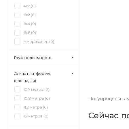
4x2 (
0
)
6x2 (
0
)
6x4 (
0
)
6x6 (
0
)
Американец (
0
)
Грузоподъемность
Длина платформы
(площадки)
10,7 метра (
0
)
10,8 метра (
0
)
Полуприцепы в Мо
11,2 метра (
0
)
Сейчас п
15 метров (
0
)