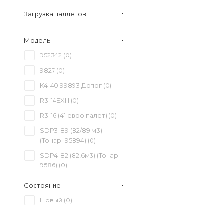
руб (
0
)
Загрузка паллетов
7 000 000 - 7 500 000
руб (
0
)
7 500 000 - 8 000 000
Модель
руб (
0
)
952342 (
0
)
8 000 000 - 8 500 000
9827 (
0
)
руб (
0
)
K4-40 99893 Допог (
0
)
8 500 000 - 9 000 000
руб (
0
)
R3-14EXIII (
0
)
9 000 000 - 9 500 000
R3-16 (41 евро палет) (
0
)
руб (
0
)
SDP3-89 (82/89 м3)
9 500 000 - 10 000 000
(Тонар–95894) (
0
)
руб (
0
)
SDP4-82 (82,6м3) (Тонар–
9586) (
0
)
SH4-34 (
0
)
Состояние
SH4-74M (
0
)
Новый (
0
)
SP-451 (
0
)