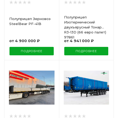
Полуприцеп
Полуприцеп Зерновоз
Изотермический
SteelBear PF-41B
двухъярусный Тонар
R3-13D (66 евро палет)
97861
от
4 900 000 ₽
от
4 941 000 ₽
ПОДРОБНЕЕ
ПОДРОБНЕЕ