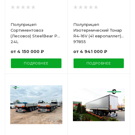
Полуприцеп
Полуприцеп
Сортиментовоз
Изотермический Тонар
(Лесовоз) SteelBear PT-
R4-16V (41 европаллет)
24L
97855
от
4 150 000 ₽
от
4 941 000 ₽
ПОДРОБНЕЕ
ПОДРОБНЕЕ