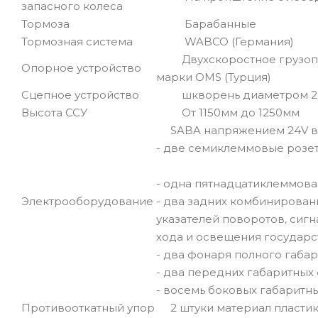
запасного колеса
Тормоза
Барабанные
Тормозная система
WABCO (Германия)
Двухскоростное грузоподъ
Опорное устройство
марки OMS (Турция)
Сцепное устройство
шкворень диаметром 2” м
Высота ССУ
От 1150мм до 1250мм
SABA напряжением 24V вк
- две семиклеммовые розетк
- одна пятнадцатиклеммова
- два задних комбинирован
Электрооборудование
указателей поворотов, сиг
хода и освещения государс
- два фонаря полного габар
- два передних габаритных
- восемь боковых габарит
Противооткатный упор
2 штуки материал пласти