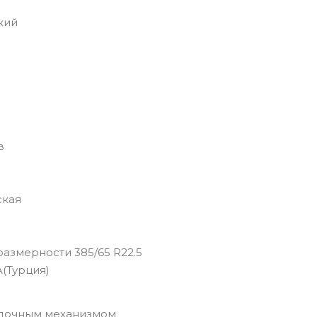
кий
в
ская
мерности 385/65 R22.5
Турция)
очным механизмом