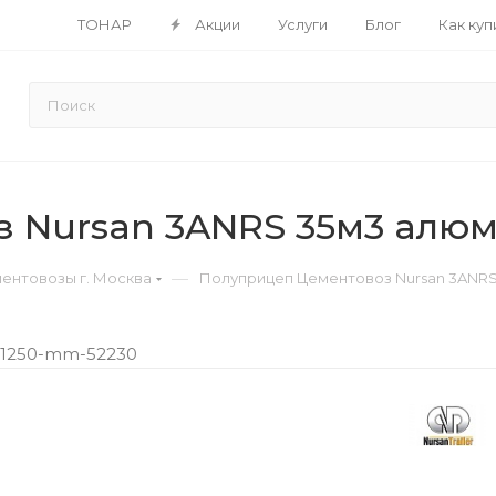
ТОНАР
Акции
Услуги
Блог
Как куп
з Nursan 3ANRS 35м3 алю
—
ентовозы г. Москва
Полуприцеп Цементовоз Nursan 3ANRS
w-1250-mm-52230