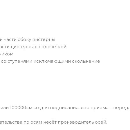
ей части сбоку цистерны
 части цистерны с подсветкой
чиком
 со ступенями исключающими скольжение
0км со дня подписания акта приема – переда
ьства по осям несёт производитель осей.