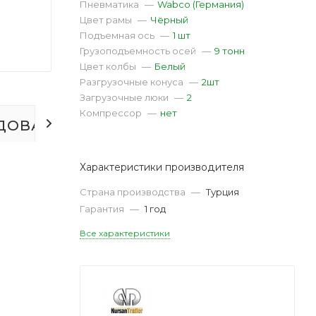
Пневматика
—
Wabco (Германия)
Цвет рамы
—
Чёрный
Подъемная ось
—
1 шт
Грузоподъемность осей
—
9 тонн
Цвет колбы
—
Белый
Разгрузочные конуса
—
2шт
Загрузочные люки
—
2
Компрессор
—
нет
ДОВАНИЕ
ОТЗЫВЫ
Характеристики производителя
Страна производства
—
Турция
Гарантия
—
1 год
Все характеристики