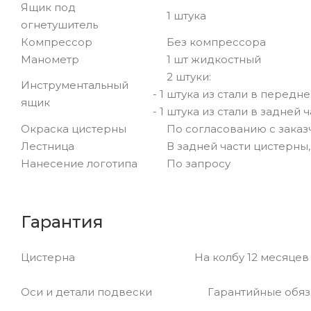
Ящик под
1 штука
огнетушитель
Компрессор
Без компрессора
Манометр
1 шт жидкостный
2 штуки:
Инструментальный
- 1 штука из стали в передн
ящик
- 1 штука из стали в задней
Окраска цистерны
По согласованию с заказ
Лестница
В задней части цистерны,
Нанесение логотипа
По запросу
Гарантия
Цистерна На колбу 12 месяцев или 10000
Оси и детали подвески Гарантийные обязател