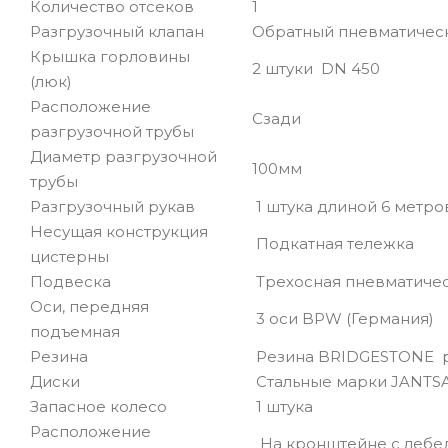
Количество отсеков
1
Разгрузочный клапан
Обратный пневматичес
Крышка горловины
2 штуки DN 450
(люк)
Расположение
Сзади
разгрузочной трубы
Диаметр разгрузочной
100мм
трубы
Разгрузочный рукав
1 штука длиной 6 метро
Несущая конструкция
Подкатная тележка
цистерны
Подвеска
Трехосная пневматиче
Оси, передняя
3 оси BPW (Германия)
подъемная
Резина
Резина BRIDGESTONE раз
Диски
Стальные марки JANTSA(
Запасное колесо
1 штука
Расположение
На кронштейне с лебед