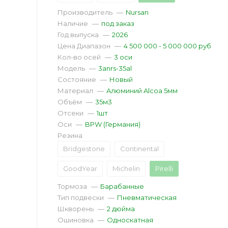
Производитель
—
Nursan
Наличие
—
под заказ
Год выпуска
—
2026
Цена Диапазон
—
4 500 000 - 5 000 000 руб
Кол-во осей
—
3 оси
Модель
—
3anrs-35al
Состояние
—
Новый
Материал
—
Aлюминий Alcoa 5мм
Объём
—
35м3
Отсеки
—
1шт
Оси
—
BPW (Германия)
Резина
Bridgestone
Continental
GoodYear
Michelin
Pirelli
Тормоза
—
Барабанные
Тип подвески
—
Пневматическая
Шкворень
—
2 дюйма
Ошиновка
—
Односкатная