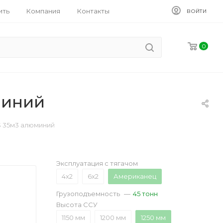
ить
Компания
Контакты
ВОЙТИ
0
миний
 35м3 алюминий
Эксплуатация с тягачом
4x2
6x2
Американец
Грузоподъемность
—
45 тонн
Высота ССУ
1150 мм
1200 мм
1250 мм