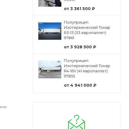
от
3 361 500 ₽
Полуприцеп
Изотермический Тонар
R3-13 (33 европаллет)
97861
от
3 928 500 ₽
Полуприцеп
Изотермический Тонар
R4-16V (41 европаллет)
97855
от
4 941 000 ₽
чи.