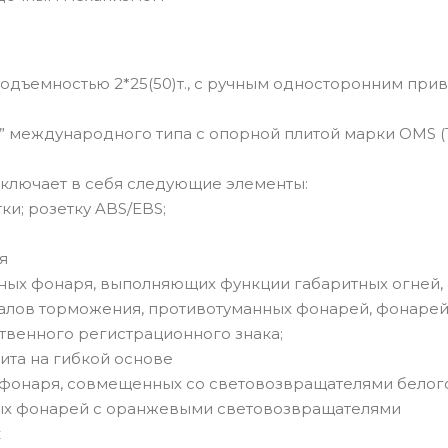
емностью 2*25(50)т., с ручным односторонним при
еждународного типа с опорной плитой марки OMS (
лючает в себя следующие элементы:
и; розетку ABS/EBS;
я
ных фонаря, выполняющих функции габаритных огней,
налов торможения, противотуманных фонарей, фонарей
твенного регистрационного знака;
ита на гибкой основе
 фонаря, совмещенных со световозвращателями белог
ных фонарей с оранжевыми световозвращателями
к