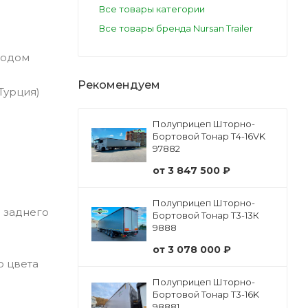
Все товары категории
Все товары бренда Nursan Trailer
водом
Рекомендуем
Турция)
Полуприцеп Шторно-
Бортовой Тонар Т4-16VK
97882
от
3 847 500 ₽
Полуприцеп Шторно-
 заднего
Бортовой Тонар Т3-13К
9888
от
3 078 000 ₽
о цвета
Полуприцеп Шторно-
Бортовой Тонар Т3-16K
98881