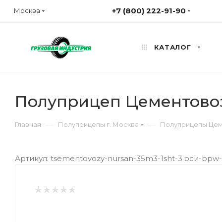
+7 (800) 222-91-90
Москва
КАТАЛОГ
Полуприцеп Цементово
—
—
Главная
Полуприцепы г. Москва
Полуприцепы Цем
Артикул: tsementovozy-nursan-35m3-1sht-3 оси-bp