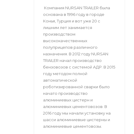
Компания NURSAN TRAILER была
основана в 1996 году в городе
Конья, Турция и вот уже 20 с
лишним лет занимается
производством
высококачественных
полуприцепов различного
назначения. В 2012 году NURSAN
TRAILER начал производство
бензовозов с системой АДР. В 2015
году методом полной
автоматической
роботизированной сварки было
начато производство
алюминиевых цистерн и
алюминиевых цементовозов. В
2016 году мы начали установку на
шасси алюминиевые цистерны и
алюминиевые цементовозы.