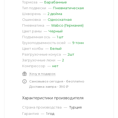
Тормоза
—
Барабанные
Тип подвески
—
Пневматическая
Шкворень
—
2 дюйма
Ошиновка
—
Односкатная
Пневматика
—
Wabco (Германия)
Цвет рамы
—
Чёрный
Подъемная ось
—
1 шт
Грузоподъемность осей
—
9 тонн
Цвет колбы
—
Белый
Разгрузочные конуса
—
2шт
Загрузочные люки
—
2
Компрессор
—
нет
Хочу в подарок
Самовывоз сегодня - бесплатно
Доставка завтра - 390 ₽
Характеристики производителя
Страна производства
—
Турция
Гарантия
—
1 год