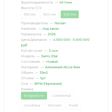
Грузоподъемность
—
45 тонн
Высота ССУ
1150 мм
1200 мм
1250 мм
Производитель
—
Nursan
Наличие
—
под заказ
Год выпуска
—
2026
Цена Диапазон
—
4 500 000 - 5 000 000
руб
Кол-во осей
—
3 оси
Модель
—
3anrs-35al
Состояние
—
Новый
Материал
—
Aлюминий Alcoa 5мм
Объём
—
35м3
Отсеки
—
1шт
Оси
—
BPW (Германия)
Резина
Bridgestone
Continental
GoodYear
Michelin
Pirelli