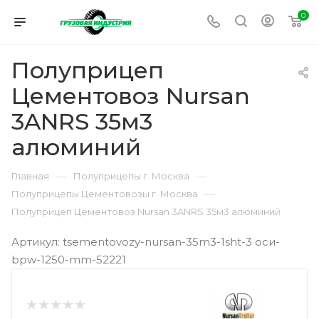
0
Полуприцеп
Цементовоз Nursan
3ANRS 35м3
алюминий
—
—
Главная
Полуприцепы г. Москва
—
Полуприцепы Цементовозы г. Москва
Полуприцеп Цементовоз Nursan 3ANRS 35м3 алюминий
Артикул: tsementovozy-nursan-35m3-1sht-3 оси-
bpw-1250-mm-52221