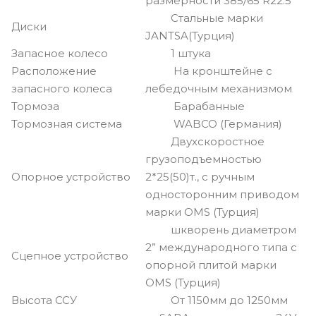
размерности 385/65 R22.5
Стальные марки
Диски
JANTSA(Турция)
Запасное колесо
1 штука
Расположение
На кронштейне с
запасного колеса
лебедочным механизмом
Тормоза
Барабанные
Тормозная система
WABCO (Германия)
Двухскоростное
грузоподъемностью
Опорное устройство
2*25(50)т., с ручным
односторонним приводом
марки OMS (Турция)
шкворень диаметром
2” международного типа с
Сцепное устройство
опорной плитой марки
OMS (Турция)
Высота ССУ
От 1150мм до 1250мм