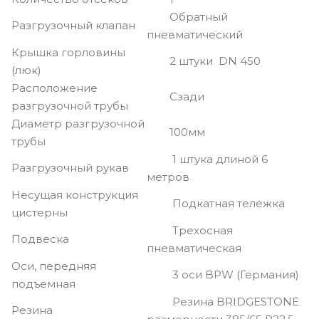
Обратный
Разгрузочный клапан
пневматический
Крышка горловины
2 штуки DN 450
(люк)
Расположение
Сзади
разгрузочной трубы
Диаметр разгрузочной
100мм
трубы
1 штука длиной 6
Разгрузочный рукав
метров
Несущая конструкция
Подкатная тележка
цистерны
Трехосная
Подвеска
пневматическая
Оси, передняя
3 оси BPW (Германия)
подъемная
Резина BRIDGESTONE
Резина