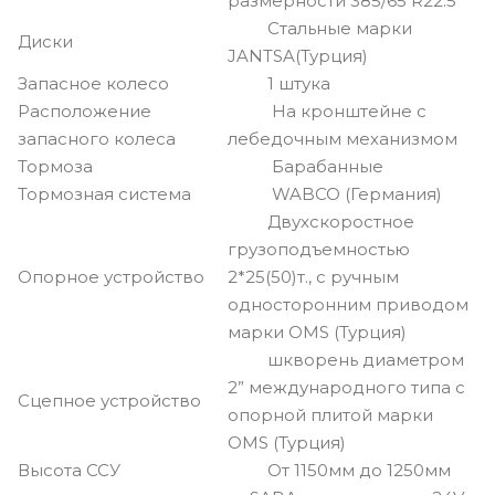
размерности 385/65 R22.5
Стальные марки
Диски
JANTSA(Турция)
Запасное колесо
1 штука
Расположение
На кронштейне с
запасного колеса
лебедочным механизмом
Тормоза
Барабанные
Тормозная система
WABCO (Германия)
Двухскоростное
грузоподъемностью
Опорное устройство
2*25(50)т., с ручным
односторонним приводом
марки OMS (Турция)
шкворень диаметром
2” международного типа с
Сцепное устройство
опорной плитой марки
OMS (Турция)
Высота ССУ
От 1150мм до 1250мм