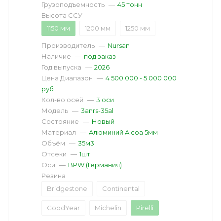
Грузоподъемность
—
45 тонн
Высота ССУ
1150 мм
1200 мм
1250 мм
Производитель
—
Nursan
Наличие
—
под заказ
Год выпуска
—
2026
Цена Диапазон
—
4 500 000 - 5 000 000
руб
Кол-во осей
—
3 оси
Модель
—
3anrs-35al
Состояние
—
Новый
Материал
—
Aлюминий Alcoa 5мм
Объём
—
35м3
Отсеки
—
1шт
Оси
—
BPW (Германия)
Резина
Bridgestone
Continental
GoodYear
Michelin
Pirelli