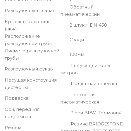
Обратный
Разгрузочный клапан
пневматический
Крышка горловины
2 штуки DN 450
(люк)
Расположение
Сзади
разгрузочной трубы
Диаметр разгрузочной
100мм
трубы
1 штука длиной 6
Разгрузочный рукав
метров
Несущая конструкция
Подкатная тележка
цистерны
Трехосная
Подвеска
пневматическая
Оси, передняя
3 оси BPW (Германия)
подъемная
Резина BRIDGESTONE
Резина