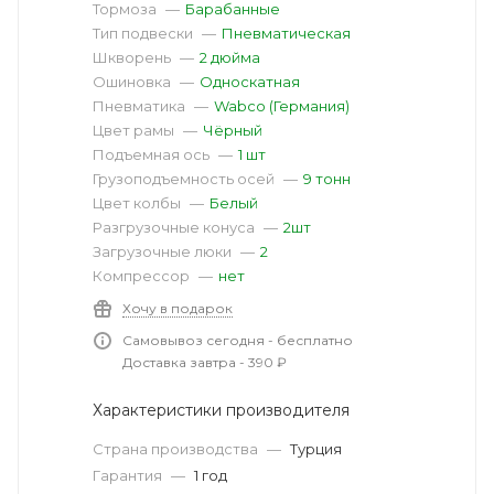
Тормоза
—
Барабанные
Тип подвески
—
Пневматическая
Шкворень
—
2 дюйма
Ошиновка
—
Односкатная
Пневматика
—
Wabco (Германия)
Цвет рамы
—
Чёрный
Подъемная ось
—
1 шт
Грузоподъемность осей
—
9 тонн
Цвет колбы
—
Белый
Разгрузочные конуса
—
2шт
Загрузочные люки
—
2
Компрессор
—
нет
Хочу в подарок
Самовывоз сегодня - бесплатно
Доставка завтра - 390 ₽
Характеристики производителя
Страна производства
—
Турция
Гарантия
—
1 год