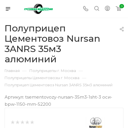
0
Полуприцеп
Цементовоз Nursan
3ANRS 35м3
алюминий
—
—
Главная
Полуприцепы г. Москва
—
Полуприцепы Цементовозы г. Москва
Полуприцеп Цементовоз Nursan 3ANRS 35м3 алюминий
Артикул: tsementovozy-nursan-35m3-1sht-3 оси-
bpw-1150-mm-52200