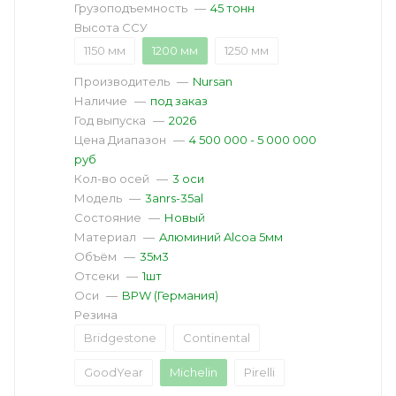
Грузоподъемность
—
45 тонн
Высота ССУ
1150 мм
1200 мм
1250 мм
Производитель
—
Nursan
Наличие
—
под заказ
Год выпуска
—
2026
Цена Диапазон
—
4 500 000 - 5 000 000
руб
Кол-во осей
—
3 оси
Модель
—
3anrs-35al
Состояние
—
Новый
Материал
—
Aлюминий Alcoa 5мм
Объём
—
35м3
Отсеки
—
1шт
Оси
—
BPW (Германия)
Резина
Bridgestone
Continental
GoodYear
Michelin
Pirelli