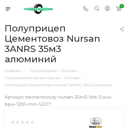
0
Полуприцеп
Цементовоз Nursan
3ANRS 35м3
алюминий
—
—
Главная
Полуприцепы г. Москва
—
Полуприцепы Цементовозы г. Москва
Полуприцеп Цементовоз Nursan 3ANRS 35м3 алюминий
Артикул: tsementovozy-nursan-35m3-1sht-3 оси-
bpw-1200-mm-52217