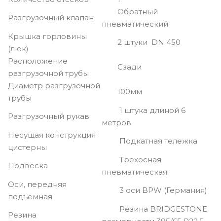
Обратный
Разгрузочный клапан
пневматический
Крышка горловины
2 штуки DN 450
(люк)
Расположение
Сзади
разгрузочной трубы
Диаметр разгрузочной
100мм
трубы
1 штука длиной 6
Разгрузочный рукав
метров
Несущая конструкция
Подкатная тележка
цистерны
Трехосная
Подвеска
пневматическая
Оси, передняя
3 оси BPW (Германия)
подъемная
Резина BRIDGESTONE
Резина