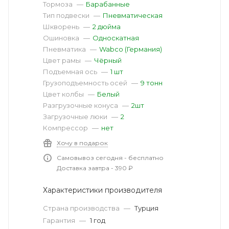
Тормоза
—
Барабанные
Тип подвески
—
Пневматическая
Шкворень
—
2 дюйма
Ошиновка
—
Односкатная
Пневматика
—
Wabco (Германия)
Цвет рамы
—
Чёрный
Подъемная ось
—
1 шт
Грузоподъемность осей
—
9 тонн
Цвет колбы
—
Белый
Разгрузочные конуса
—
2шт
Загрузочные люки
—
2
Компрессор
—
нет
Хочу в подарок
Самовывоз сегодня - бесплатно
Доставка завтра - 390 ₽
Характеристики производителя
Страна производства
—
Турция
Гарантия
—
1 год