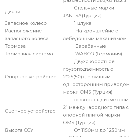
размерности 385/65 R22.5
Стальные марки
Диски
JANTSA(Турция)
Запасное колесо
1 штука
Расположение
На кронштейне с
запасного колеса
лебедочным механизмом
Тормоза
Барабанные
Тормозная система
WABCO (Германия)
Двухскоростное
грузоподъемностью
Опорное устройство
2*25(50)т., с ручным
односторонним приводом
марки OMS (Турция)
шкворень диаметром
2” международного типа с
Сцепное устройство
опорной плитой марки
OMS (Турция)
Высота ССУ
От 1150мм до 1250мм