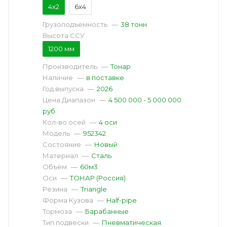
4x2
6x4
Грузоподъемность
—
38 тонн
Высота ССУ
1200 мм
Производитель
—
Тонар
Наличие
—
в поставке
Год выпуска
—
2026
Цена Диапазон
—
4 500 000 - 5 000 000
руб
Кол-во осей
—
4 оси
Модель
—
952342
Состояние
—
Новый
Материал
—
Сталь
Объём
—
60м3
Оси
—
ТОНАР (Россия)
Резина
—
Triangle
Форма Кузова
—
Half-pipe
Тормоза
—
Барабанные
Тип подвески
—
Пневматическая