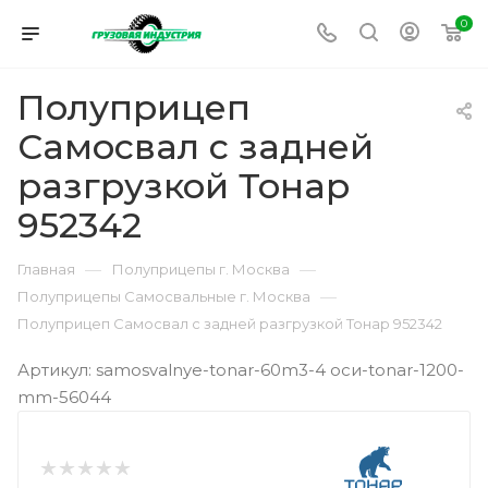
0
Полуприцеп
Самосвал с задней
разгрузкой Тонар
952342
—
—
Главная
Полуприцепы г. Москва
—
Полуприцепы Самосвальные г. Москва
Полуприцеп Самосвал с задней разгрузкой Тонар 952342
Артикул: samosvalnye-tonar-60m3-4 оси-tonar-1200-
mm-56044