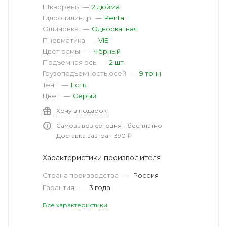
Шкворень
—
2 дюйма
Гидроцилиндр
—
Penta
Ошиновка
—
Односкатная
Пневматика
—
VIE
Цвет рамы
—
Чёрный
Подъемная ось
—
2 шт
Грузоподъемность осей
—
9 тонн
Тент
—
Есть
Цвет
—
Серый
Хочу в подарок
Самовывоз сегодня - бесплатно
Доставка завтра - 390 ₽
Характеристики производителя
Страна производства
—
Россия
Гарантия
—
3 года
Все характеристики