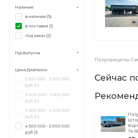
Наличие
в наличии (
5
)
в поставке (
1
)
под заказ (
2
)
Год выпуска
Полуприцепы Сам
Цена Диапазон
Сейчас п
2 500 000 - 3 000 000
руб (
0
)
Рекомен
3 000 000 - 3 500 000
руб (
0
)
3 500 000 - 4 000 000
Полуприцеп
Пол
руб (
0
)
ский
Изотермический
Што
33
Тонар R4-16V (41
Борт
4 500 000 - 5 000 000
европаллет)
Т4-1
руб (
1
)
97855