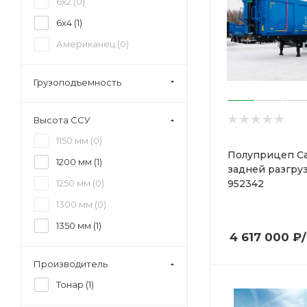
6x2 (
0
)
6x4 (
1
)
Американец (
0
)
Грузоподъемность
Высота ССУ
1150 мм (
0
)
Полуприцеп Са
1200 мм (
1
)
задней разгру
952342
1250 мм (
0
)
1300 мм (
0
)
1350 мм (
1
)
4 617 000
₽
Производитель
Тонар (
1
)