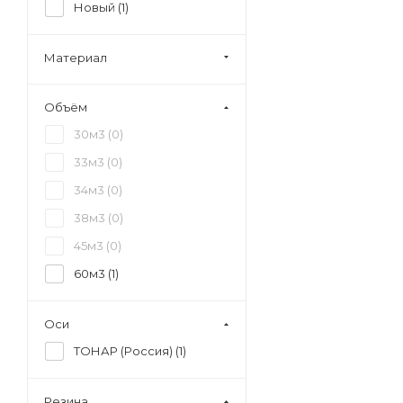
Новый (
1
)
Материал
Объём
30м3 (
0
)
33м3 (
0
)
34м3 (
0
)
38м3 (
0
)
45м3 (
0
)
60м3 (
1
)
Оси
ТОНАР (Россия) (
1
)
Резина