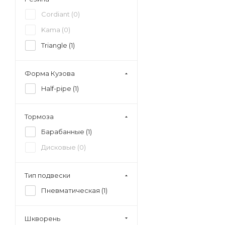
Cordiant (
0
)
Kama (
0
)
Triangle (
1
)
Форма Кузова
Half-pipe (
1
)
Тормоза
Барабанные (
1
)
Дисковые (
0
)
Тип подвески
Пневматическая (
1
)
Шкворень