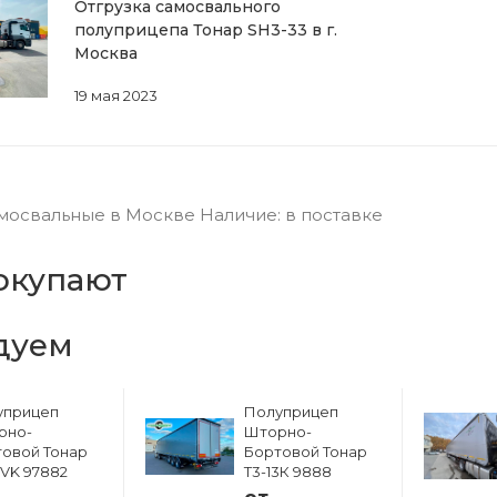
Отгрузка самосвального
полуприцепа Тонар SH3-33 в г.
Москва
19 мая 2023
освальные в Москве Наличие: в поставке
окупают
дуем
уприцеп
Полуприцеп
рно-
Шторно-
овой Тонар
Бортовой Тонар
6VK 97882
Т3-13К 9888