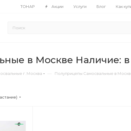
ТОНАР
Акции
Услуги
Блог
Как куп
ные в Москве Наличие: в
—
освальные г. Москва
Полуприцепы Самосвальные в Москве
астание)