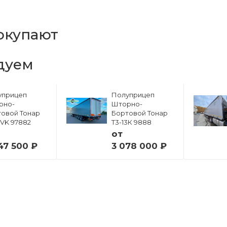
окупают
дуем
уприцеп
Полуприцеп
рно-
Шторно-
овой Тонар
Бортовой Тонар
6VK 97882
Т3-13К 9888
от
47 500 ₽
3 078 000 ₽