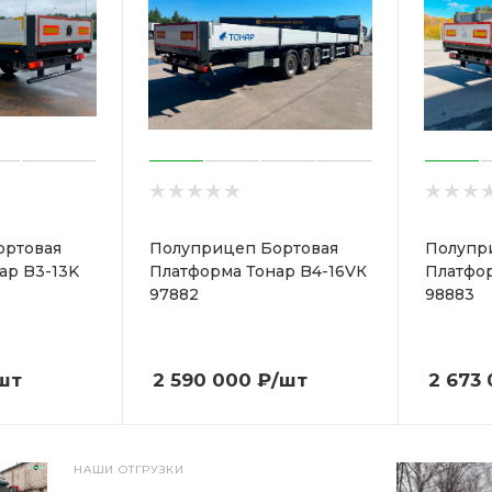
ортовая
Полуприцеп Бортовая
Полупр
ар B3-13K
Платформа Тонар B4-16VК
Платфор
97882
98883
шт
2 590 000
₽
/шт
2 673
НАШИ ОТГРУЗКИ