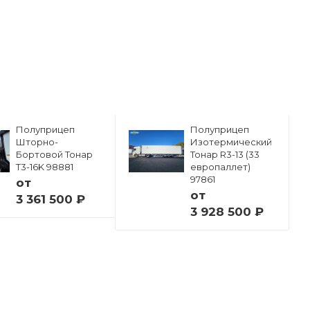
Полуприцеп
Полуприцеп
Шторно-
Изотермический
Бортовой Тонар
Тонар R3-13 (33
Т3-16K 98881
европаллет)
97861
от
от
3 361 500 ₽
3 928 500 ₽