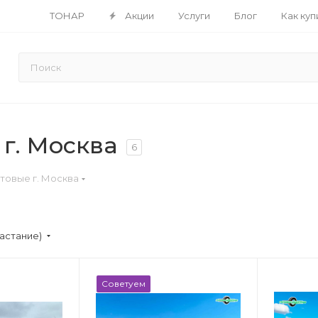
ТОНАР
Акции
Услуги
Блог
Как куп
г. Москва
6
товые г. Москва
астание)
Советуем