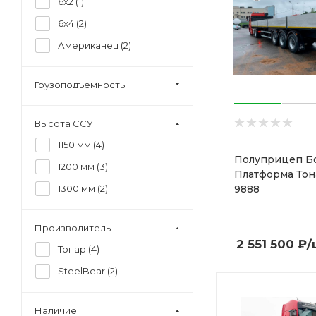
6x2 (
1
)
6x4 (
2
)
Американец (
2
)
Грузоподъемность
Высота ССУ
1150 мм (
4
)
Полуприцеп Б
1200 мм (
3
)
Платформа Тон
9888
1300 мм (
2
)
Производитель
2 551 500
₽
/
Тонар (
4
)
SteelBear (
2
)
Наличие