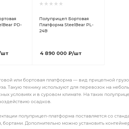
ортовая
Полуприцеп Бортовая
elBear PD-
Платформа SteelBear PL-
24B
/шт
4 890 000
₽
/шт
овой или бортовая платформа — вид прицепной грузов
за. Такую технику используют для перевозок на небол
ных условиях и в суровом климате. На таких полуприц
оздействию осадков.
ектации полуприцеп-платформа поставляется со станд
и, бортами. Дополнительно можно установить контейне