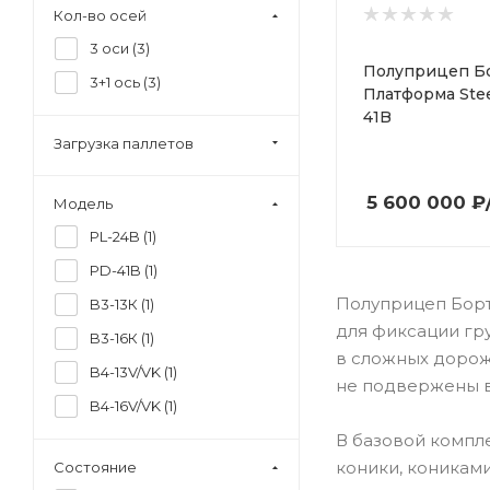
5 500 000 - 6 000 000
Кол-во осей
руб (
1
)
3 оси (
3
)
Полуприцеп Б
3+1 ось (
3
)
Платформа Ste
41B
Загрузка паллетов
5 600 000
₽
Модель
PL-24B (
1
)
PD-41B (
1
)
Полуприцеп Борт
B3-13К (
1
)
для фиксации гру
B3-16К (
1
)
в сложных дорож
B4-13V/VK (
1
)
не подвержены в
B4-16V/VK (
1
)
В базовой компл
коники, коникам
Состояние