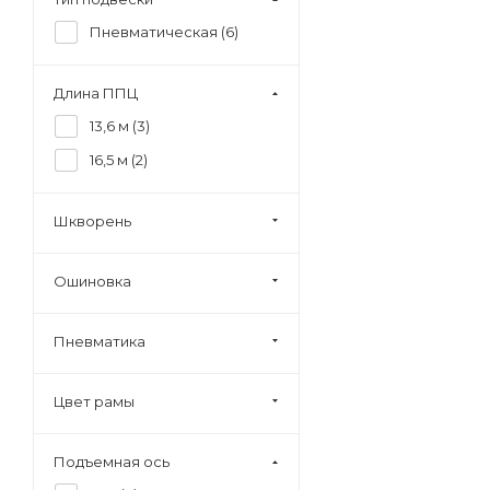
Пневматическая (
6
)
Длина ППЦ
13,6 м (
3
)
16,5 м (
2
)
Шкворень
Ошиновка
Пневматика
Цвет рамы
Подъемная ось