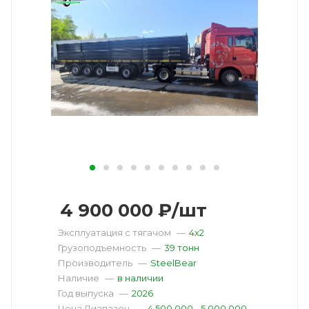
4 900 000
₽
/шт
Эксплуатация с тягачом
—
4x2
Грузоподъемность
—
39 тонн
Производитель
—
SteelBear
Наличие
—
в наличии
Год выпуска
—
2026
Цена Диапазон
—
4 500 000 - 5 000 000