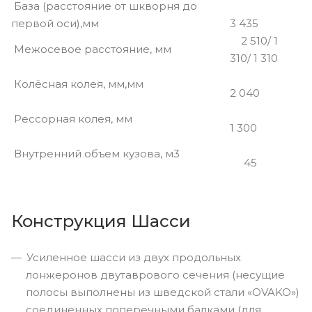
База (расстояние от шкворня до
первой оси),мм
3 435
2 510/ 1
Межосевое расстояние, мм
310/ 1 310
Колёсная колея, мм,мм
2 040
Рессорная колея, мм
1 300
Внутренний объем кузова, м3
45
Конструкция Шасси
Усиленное шасси из двух продольных
лонжеронов двутаврового сечения (несущие
полосы выполнены из шведской стали «OVAKO»)
соединенных поперечными балками (для