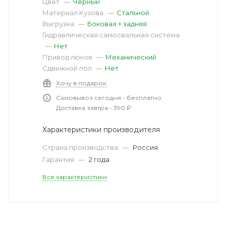
Цвет
—
Черный
Материал Кузова
—
Стальной
Выгрузка
—
Боковая + задняя
Гидравлическая самосвальная система
—
Нет
Привод люков
—
Механический
Сдвижной пол
—
Нет
Хочу в подарок
Самовывоз сегодня - бесплатно
Доставка завтра - 390 ₽
Характеристики производителя
Страна производства
—
Россия
Гарантия
—
2 года
Все характеристики