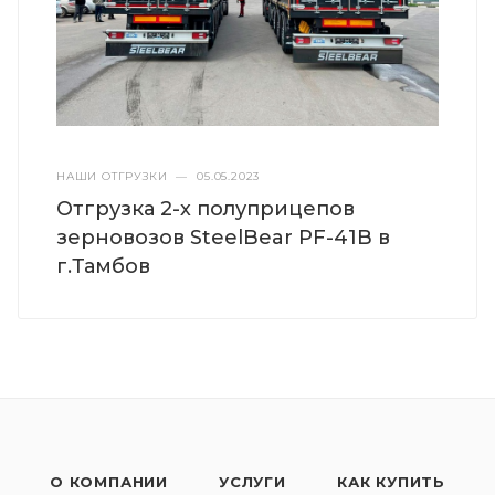
НАШИ ОТГРУЗКИ
—
05.05.2023
Отгрузка 2-х полуприцепов
зерновозов SteelBear PF-41B в
г.Тамбов
О КОМПАНИИ
УСЛУГИ
КАК КУПИТЬ