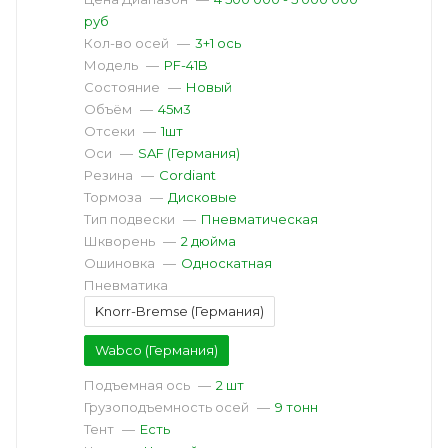
руб
Кол-во осей
—
3+1 ось
Модель
—
PF-41B
Состояние
—
Новый
Объём
—
45м3
Отсеки
—
1шт
Оси
—
SAF (Германия)
Резина
—
Cordiant
Тормоза
—
Дисковые
Тип подвески
—
Пневматическая
Шкворень
—
2 дюйма
Ошиновка
—
Односкатная
Пневматика
Knorr-Bremse (Германия)
Wabco (Германия)
Подъемная ось
—
2 шт
Грузоподъемность осей
—
9 тонн
Тент
—
Есть