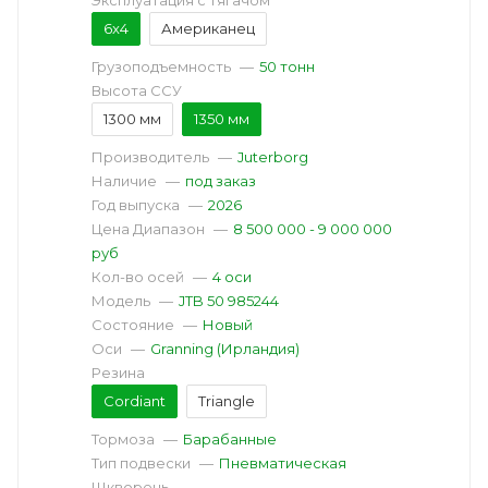
Эксплуатация с тягачом
6x4
Американец
Грузоподъемность
—
50 тонн
Высота ССУ
1300 мм
1350 мм
Производитель
—
Juterborg
Наличие
—
под заказ
Год выпуска
—
2026
Цена Диапазон
—
8 500 000 - 9 000 000
руб
Кол-во осей
—
4 оси
Модель
—
JTB 50 985244
Состояние
—
Новый
Оси
—
Granning (Ирландия)
Резина
Cordiant
Triangle
Тормоза
—
Барабанные
Тип подвески
—
Пневматическая
Шкворень