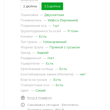
2 дюйма
3,5 дюйма
Ошиновка
—
Двускатная
Пневматика
—
Wabco (Германия)
Подъемная ось
—
1 шт
Грузоподъемность осей
—
11 тонн
Коники
—
Есть
Тип трала
—
Низкорамный
Форма трала
—
Прямой с гуськом
Заезд
—
Задний
Раздвижной
—
Нет
Уширители
—
Есть
Крепежные кольца
—
Есть
Контейнерные замки (Фитинги)
—
нет
Борта на гуське
—
Есть
Поворотные оси
—
Есть
Цвет
—
Синий
Хочу в подарок
Самовывоз сегодня - бесплатно
Доставка завтра - 390 ₽