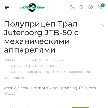
0
Полуприцеп Трал
Juterborg JTB-50 с
механическими
аппарелями
—
—
Главная
Полуприцепы г. Москва
—
Полуприцепы Тралы г. Москва
Полуприцеп Трал Juterborg JTB-50 с механическими
аппарелями
Артикул: traly-juterborg-4 оси-granning-1350-mm-
55436