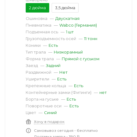
2 дюйма
3,5 дюйма
Ошиновка
—
Двускатная
Пневматика
—
Wabco (Германия)
Подъемная ось
—
1 шт
Грузоподъемность осей
—
11 тонн
Коники
—
Есть
Тип трала
—
Низкорамный
Форма трала
—
Прямой с гуськом
Заезд
—
Задний
Раздвижной
—
Нет
Уширители
—
Есть
Крепежные кольца
—
Есть
Контейнерные замки (Фитинги)
—
нет
Борта на гуське
—
Есть
Поворотные оси
—
Есть
Цвет
—
Синий
Хочу в подарок
Самовывоз сегодня - бесплатно
Доставка завтра - 390 ₽