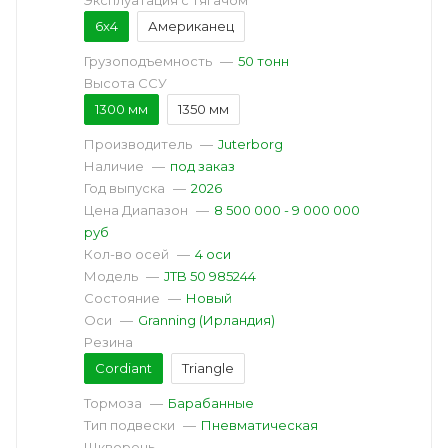
Эксплуатация с тягачом
6x4
Американец
Грузоподъемность
—
50 тонн
Высота ССУ
1300 мм
1350 мм
Производитель
—
Juterborg
Наличие
—
под заказ
Год выпуска
—
2026
Цена Диапазон
—
8 500 000 - 9 000 000
руб
Кол-во осей
—
4 оси
Модель
—
JTB 50 985244
Состояние
—
Новый
Оси
—
Granning (Ирландия)
Резина
Cordiant
Triangle
Тормоза
—
Барабанные
Тип подвески
—
Пневматическая
Шкворень