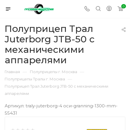
0
Полуприцеп Трал
Juterborg JTB-50 с
механическими
аппарелями
—
—
Главная
Полуприцепы г. Москва
—
Полуприцепы Тралы г. Москва
Полуприцеп Трал Juterborg JTB-50 с механическими
аппарелями
Артикул: traly-juterborg-4 оси-granning-1300-mm-
55431